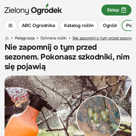
Sklep
ABC Ogrodnika
Katalog roślin
Ogród
Piel
>
Pielęgnacja
>
Ochrona roślin
>
Nie zapomnij o tym przed sezonem.
Nie zapomnij o tym przed
sezonem. Pokonasz szkodniki, nim
się pojawią