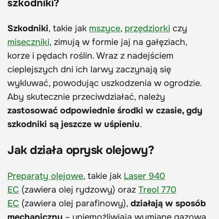
szkodniki?
Szkodniki
, takie jak
mszyce
,
przędziorki
czy
miseczniki
, zimują w formie jaj na gałęziach,
korze i pędach roślin. Wraz z nadejściem
cieplejszych dni ich larwy zaczynają się
wykluwać, powodując uszkodzenia w ogrodzie.
Aby skutecznie przeciwdziałać, należy
zastosować odpowiednie środki w czasie, gdy
szkodniki są jeszcze w uśpieniu
.
Jak działa oprysk olejowy?
Preparaty olejowe
, takie jak
Laser 940
EC
(zawiera olej rydzowy) oraz
Treol 770
EC
(zawiera olej parafinowy),
działają w sposób
mechaniczny
– uniemożliwiają wymianę gazową