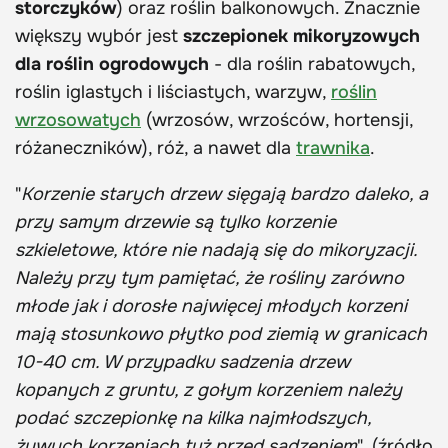
storczyków
) oraz roślin balkonowych. Znacznie
większy wybór jest
szczepionek mikoryzowych
dla roślin ogrodowych
- dla roślin rabatowych,
roślin iglastych i liściastych, warzyw,
roślin
wrzosowatych
(wrzosów, wrzośców, hortensji,
różaneczników), róż, a nawet dla
trawnika
.
"
Korzenie starych drzew sięgają bardzo daleko, a
przy samym drzewie są tylko korzenie
szkieletowe, które nie nadają się do mikoryzacji.
Należy przy tym pamiętać, że rośliny zarówno
młode jak i dorosłe najwięcej młodych korzeni
mają stosunkowo płytko pod ziemią w granicach
10-40 cm. W przypadku sadzenia drzew
kopanych z gruntu, z gołym korzeniem należy
podać szczepionkę na kilka najmłodszych,
żywych korzeniach tuż przed sadzeniem
". (źródło