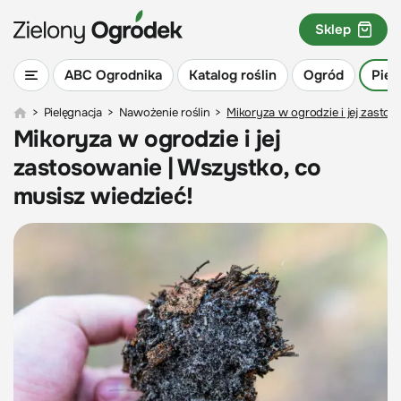
Sklep
ABC Ogrodnika
Katalog roślin
Ogród
Piel
>
Pielęgnacja
>
Nawożenie roślin
>
Mikoryza w ogrodzie i jej zastos
Mikoryza w ogrodzie i jej
zastosowanie | Wszystko, co
musisz wiedzieć!