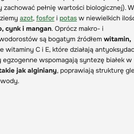
y zachować pełnię wartości biologicznej). W
dziemy
azot
,
fosfor
i
potas
w niewielkich iloś
o, cynk i mangan
. Oprócz makro- i
 wodorostów są bogatym źródłem
witamin,
że witaminy C i E, które działają antyoksydac
y egzogenne wspomagają syntezę białek w
takie jak alginiany
, poprawiają strukturę gle
 wody.