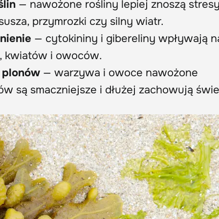
lin
— nawożone rośliny lepiej znoszą stres
usza, przymrozki czy silny wiatr.
nienie
— cytokininy i gibereliny wpływają n
y, kwiatów i owoców.
ć plonów
— warzywa i owoce nawożone
ów są smaczniejsze i dłużej zachowują świe