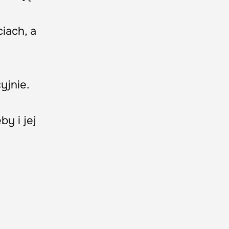
ciach, a
yjnie.
by i jej