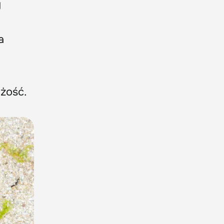
y
a
żość.