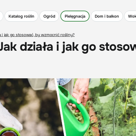
Katalog roślin
Ogród
Pielęgnacja
Dom i balkon
Wok
 i jak go stosować, by wzmocnić rośliny?
k działa i jak go stoso