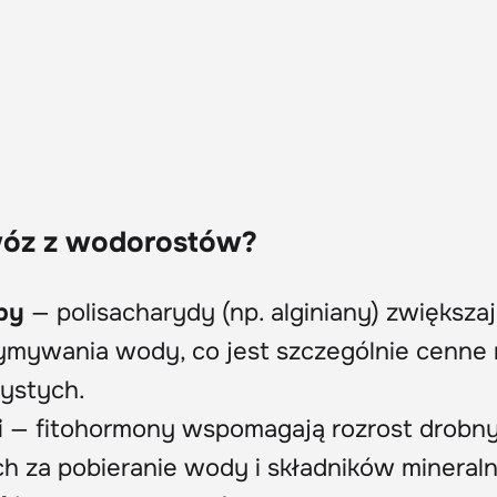
wóz z wodorostów?
by
— polisacharydy (np. alginiany) zwiększa
zymywania wody, co jest szczególnie cenne
zystych.
i
— fitohormony wspomagają rozrost drobn
h za pobieranie wody i składników mineral