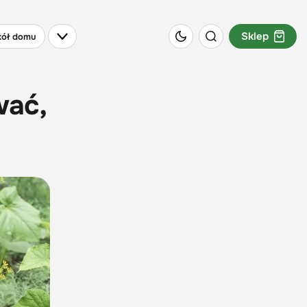
Sklep
ół domu
wać,