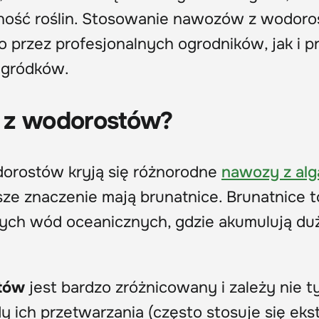
ność roślin. Stosowanie nawozów z wodor
 przez profesjonalnych ogrodników, jak i p
ogródków.
 z wodorostów?
orostów kryją się różnorodne
nawozy z alg
sze znaczenie mają brunatnice. Brunatnice to
nych wód oceanicznych, gdzie akumulują duż
tów
jest bardzo zróżnicowany i zależy nie t
y ich przetwarzania (często stosuje się eks