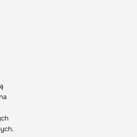
ją
 na
ych
nych.