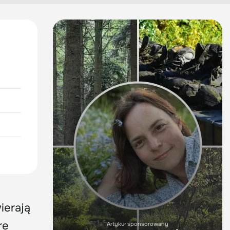
ierają
re
Artykuł sponsorowany