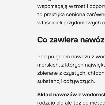
wspomagają wzrost i odpor
to praktyka ceniona zarówno
właścicieli przydomowych 
Co zawiera nawóz
Pod pojęciem nawozu z wod
morskich, z których najwięk
zbierane z czystych, chłod
substancji odżywczych.
Skład nawozów z wodoros
rodzaju alg ale też od metod