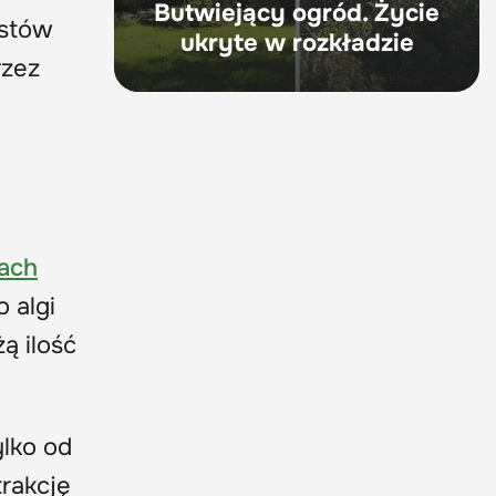
Butwiejący ogród. Życie
ostów
ukryte w rozkładzie
rzez
ach
 algi
ą ilość
ylko od
trakcję