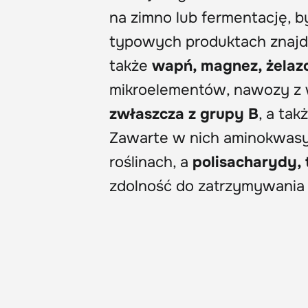
na zimno lub fermentację, b
typowych produktach znaj
także
wapń, magnez, żelaz
mikroelementów, nawozy z
zwłaszcza z grupy B
, a tak
Zawarte w nich aminokwas
roślinach, a
polisacharydy, 
zdolność do zatrzymywania