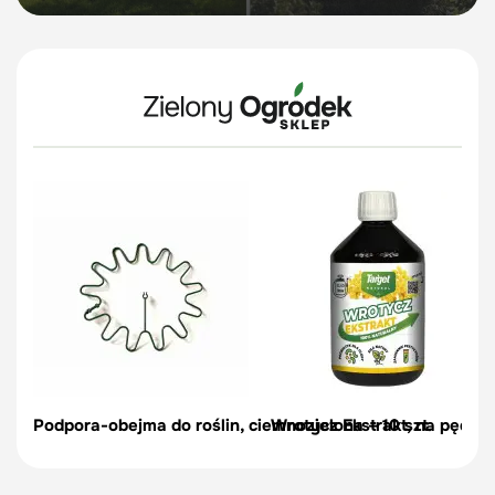
Podpora-obejma do roślin, ciemnozielona – 10 szt.
Wrotycz Ekstrakt, na pędraki