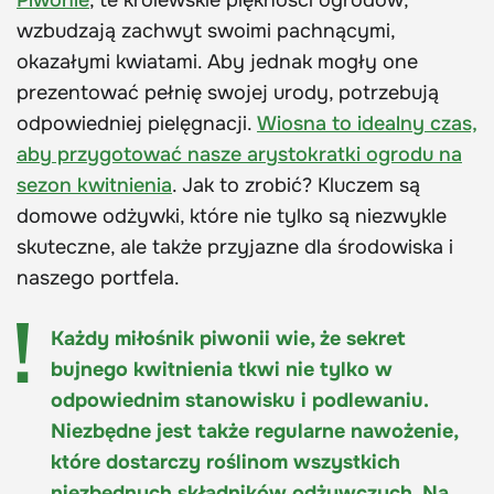
Piwonie
, te królewskie piękności ogrodów,
wzbudzają zachwyt swoimi pachnącymi,
okazałymi kwiatami. Aby jednak mogły one
prezentować pełnię swojej urody, potrzebują
odpowiedniej pielęgnacji.
Wiosna to idealny czas,
aby przygotować nasze arystokratki ogrodu na
sezon kwitnienia
. Jak to zrobić? Kluczem są
domowe odżywki, które nie tylko są niezwykle
skuteczne, ale także przyjazne dla środowiska i
naszego portfela.
Każdy miłośnik piwonii wie, że sekret
bujnego kwitnienia tkwi nie tylko w
odpowiednim stanowisku i podlewaniu.
Niezbędne jest także regularne nawożenie,
które dostarczy roślinom wszystkich
niezbędnych składników odżywczych. Na