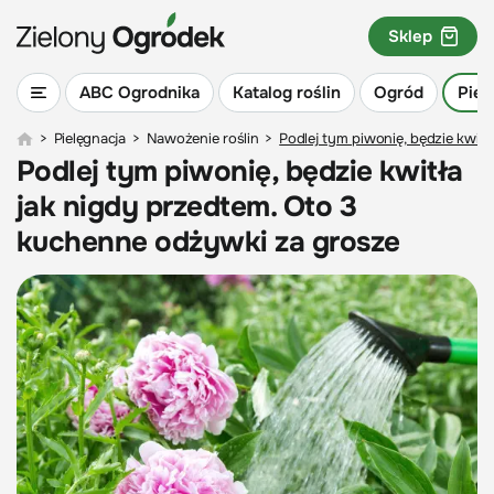
Sklep
ABC Ogrodnika
Katalog roślin
Ogród
Piel
>
Pielęgnacja
>
Nawożenie roślin
>
Podlej tym piwonię, będzie kwit
Podlej tym piwonię, będzie kwitła
jak nigdy przedtem. Oto 3
kuchenne odżywki za grosze