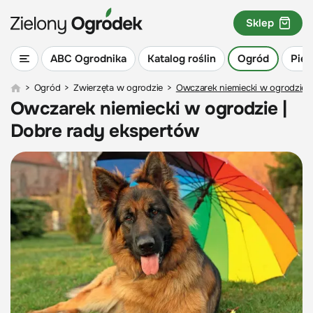
Sklep
ABC Ogrodnika
Katalog roślin
Ogród
Piel
>
Ogród
>
Zwierzęta w ogrodzie
>
Owczarek niemiecki w ogrodzie 
Owczarek niemiecki w ogrodzie |
Dobre rady ekspertów