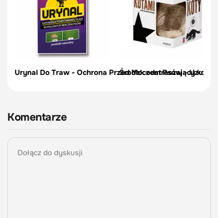
Urynal Do Traw - Ochrona Przed Moczem Psów - Uzupełn
Środek odstraszający koty –
Komentarze