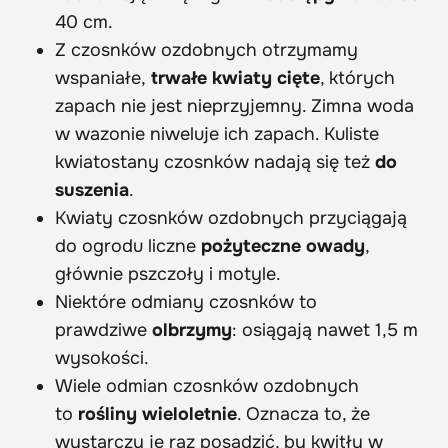
40 cm.
Z czosnków ozdobnych otrzymamy
wspaniałe,
trwałe kwiaty cięte
, których
zapach nie jest nieprzyjemny. Zimna woda
w wazonie niweluje ich zapach. Kuliste
kwiatostany czosnków nadają się też
do
suszenia
.
Kwiaty czosnków ozdobnych przyciągają
do ogrodu liczne
pożyteczne owady
,
głównie pszczoły i motyle.
Niektóre odmiany czosnków to
prawdziwe
olbrzymy
: osiągają nawet 1,5 m
wysokości.
Wiele odmian czosnków ozdobnych
to
rośliny wieloletnie
. Oznacza to, że
wystarczy je raz posadzić, by kwitły w