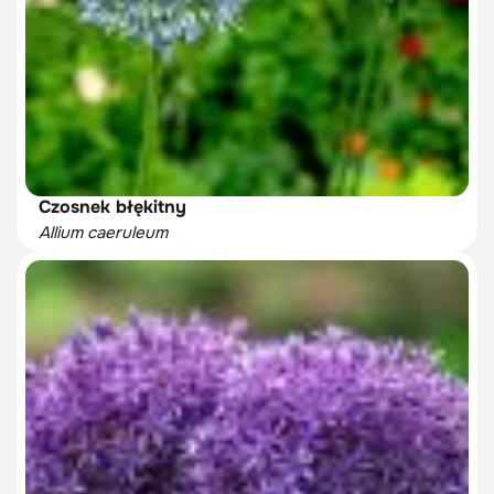
Czosnek błękitny
Allium caeruleum