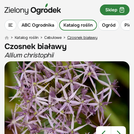
Sklep
ABC Ogrodnika
Katalog roślin
Ogród
Piel
>
Katalog roślin
>
Cebulowe
>
Czosnek białawy
Czosnek białawy
Allium christophii