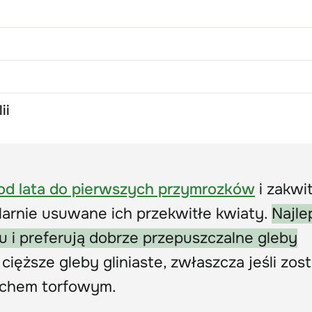
ii
 od lata do pierwszych przymrozków
i zakwi
gularnie usuwane ich przekwitłe kwiaty.
Najle
 i preferują dobrze przepuszczalne gleby
ż cięższe gleby gliniaste, zwłaszcza jeśli zos
mchem torfowym.