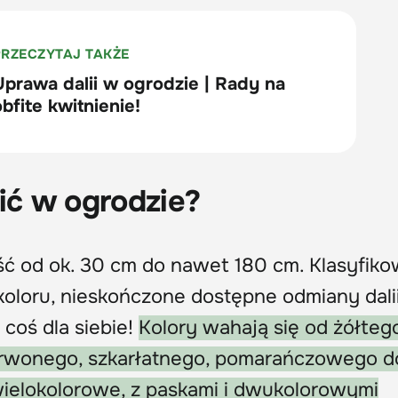
zić w ogrodzie?
ć od ok. 30 cm do nawet 180 cm. Klasyfik
 koloru, nieskończone dostępne odmiany dali
 coś dla siebie!
Kolory wahają się od żółteg
erwonego, szkarłatnego, pomarańczowego d
 wielokolorowe, z paskami i dwukolorowymi