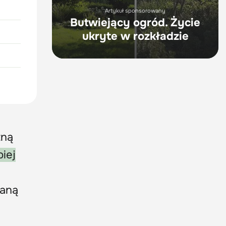
Artykuł sponsorowany
Butwiejący ogród. Życie
ukryte w rozkładzie
tną
piej
taną