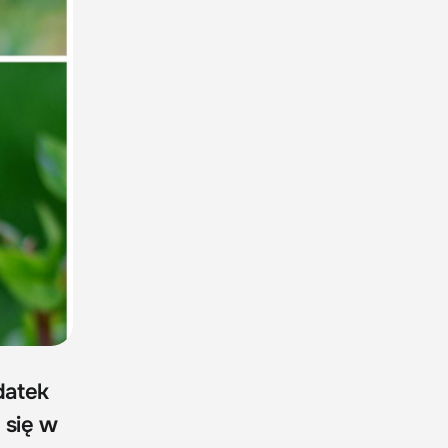
datek
 się w