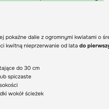
iej pokaźne dalie z ogromnymi kwiatami o śr
ci kwitną nieprzerwanie od lata
do pierwsz
stające do 30 cm
lub spiczaste
sokości
ódki wokół ścieżek