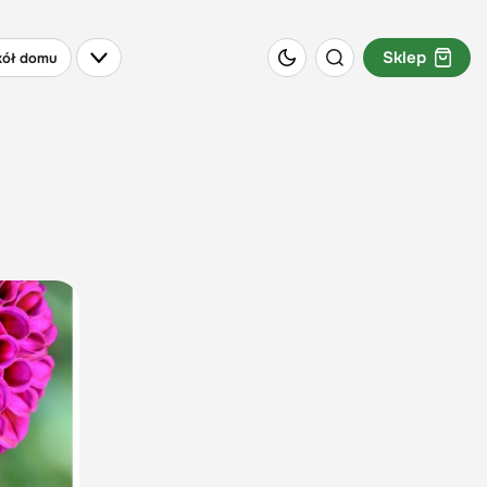
Sklep
ół domu