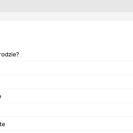
rodzie?
e
te