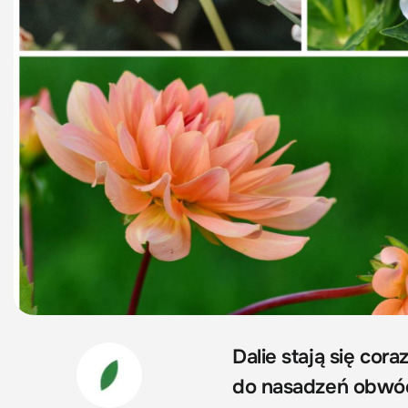
Dalie stają się cor
do nasadzeń obwód