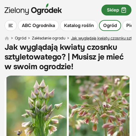
Sklep
ABC Ogrodnika
Katalog roślin
Ogród
Piel
>
Ogród
>
Zakładanie ogrodu
>
Jak wyglądają kwiaty czosnku sztyl
Jak wyglądają kwiaty czosnku
sztyletowatego? | Musisz je mieć
w swoim ogrodzie!