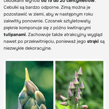
cebulkami wynosi
od 15 do 20 centymetrów
.
Cebulki są bardzo odporne. Zimą można je
pozostawić w ziemi, aby w następnym roku
zakwitły ponownie. Czosnek sztyletowaty
pięknie komponuje się z późno kwitnącymi
tulipanami
. Zachowuje także atrakcyjny wygląd
nawet po przekwitnięciu, ponieważ jego
strąki
są
niezwykle dekoracyjne.