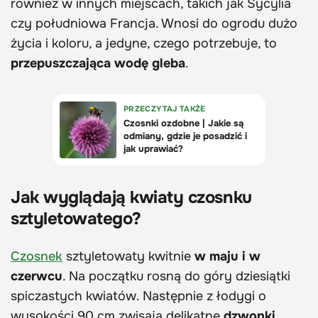
również w innych miejscach, takich jak Sycylia
czy południowa Francja. Wnosi do ogrodu dużo
życia i koloru, a jedyne, czego potrzebuje, to
przepuszczająca wodę gleba
.
Jak wyglądają kwiaty czosnku
sztyletowatego?
Czosnek
sztyletowaty kwitnie
w maju i w
czerwcu
. Na początku rosną do góry dziesiątki
spiczastych kwiatów. Następnie z łodygi o
wysokości 90 cm zwisają delikatne
dzwonki
.