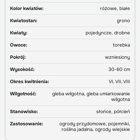
Kolor kwiatów:
różowe, białe
Kwiatostan:
grono
Kwiaty:
pojedyncze, drobne
Owoce:
torebka
Pokrój:
wzniesiony
Wysokość:
30-60 cm
Okres kwitnienia:
VI, VII, VIII
Wilgotność:
gleba wilgotna, gleba umiarkowanie
wilgotna
Stanowisko:
słońce, półcień
Zastosowanie:
ogrody przydomowe, pojemniki,
roślina jadalna, ogrody wiejskie