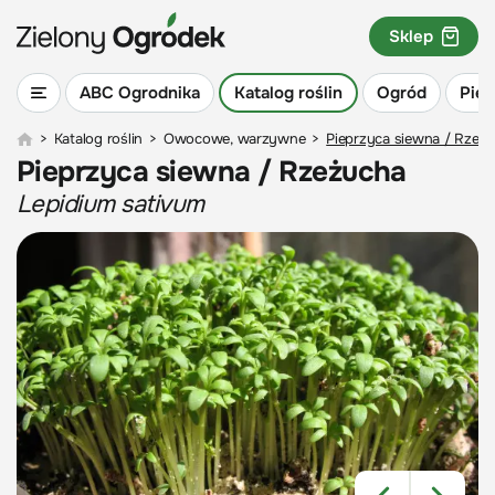
Sklep
ABC Ogrodnika
Katalog roślin
Ogród
Piel
>
Katalog roślin
>
Owocowe, warzywne
>
Pieprzyca siewna / Rzeż
Pieprzyca siewna / Rzeżucha
Lepidium sativum