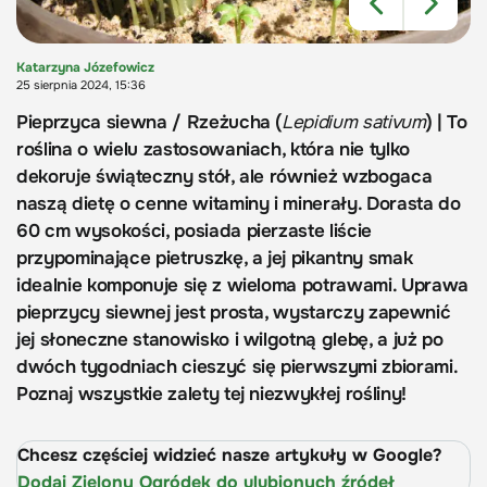
Katarzyna Józefowicz
25 sierpnia 2024, 15:36
Pieprzyca siewna / Rzeżucha (
Lepidium sativum
) | To
roślina o wielu zastosowaniach, która nie tylko
dekoruje świąteczny stół, ale również wzbogaca
naszą dietę o cenne witaminy i minerały. Dorasta do
60 cm wysokości, posiada pierzaste liście
przypominające pietruszkę, a jej pikantny smak
idealnie komponuje się z wieloma potrawami. Uprawa
pieprzycy siewnej jest prosta, wystarczy zapewnić
jej słoneczne stanowisko i wilgotną glebę, a już po
dwóch tygodniach cieszyć się pierwszymi zbiorami.
Poznaj wszystkie zalety tej niezwykłej rośliny!
Chcesz częściej widzieć nasze artykuły w Google?
Dodaj Zielony Ogródek do ulubionych źródeł