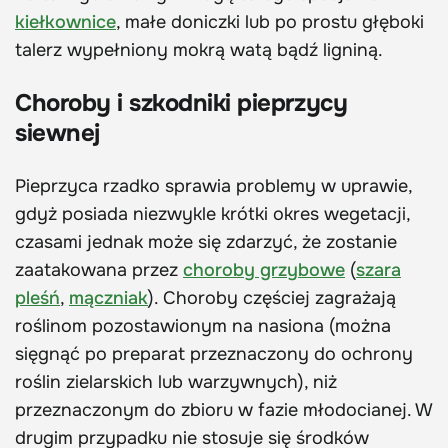
kiełkownice
, małe doniczki lub po prostu głęboki
talerz wypełniony mokrą watą bądź ligniną.
Choroby i szkodniki pieprzycy
siewnej
Pieprzyca rzadko sprawia problemy w uprawie,
gdyż posiada niezwykle krótki okres wegetacji,
czasami jednak może się zdarzyć, że zostanie
zaatakowana przez
choroby grzybowe
(
szara
pleśń
,
mączniak
). Choroby częściej zagrażają
roślinom pozostawionym na nasiona (można
sięgnąć po preparat przeznaczony do ochrony
roślin zielarskich lub warzywnych), niż
przeznaczonym do zbioru w fazie młodocianej. W
drugim przypadku nie stosuje się środków