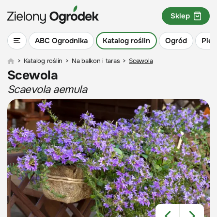
Sklep
ABC Ogrodnika
Katalog roślin
Ogród
Piel
>
Katalog roślin
>
Na balkon i taras
>
Scewola
Scewola
Scaevola aemula