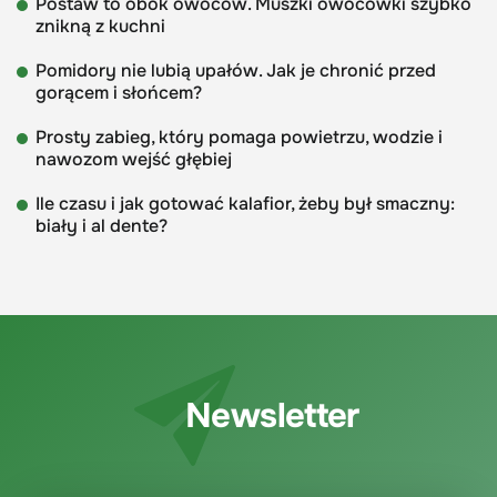
Postaw to obok owoców. Muszki owocówki szybko
znikną z kuchni
Pomidory nie lubią upałów. Jak je chronić przed
gorącem i słońcem?
Prosty zabieg, który pomaga powietrzu, wodzie i
nawozom wejść głębiej
Ile czasu i jak gotować kalafior, żeby był smaczny:
biały i al dente?
Newsletter