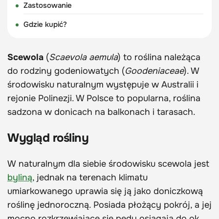
Zastosowanie
Gdzie kupić?
Scewola
(
Scaevola aemula
) to roślina należąca
do rodziny godeniowatych (
Goodeniaceae
). W
środowisku naturalnym występuje w Australii i
rejonie Polinezji. W Polsce to popularna, roślina
sadzona w donicach na balkonach i tarasach.
Wygląd rośliny
W naturalnym dla siebie środowisku scewola jest
byliną
, jednak na terenach klimatu
umiarkowanego uprawia się ją jako doniczkową
roślinę jednoroczną. Posiada płożący pokrój, a jej
mocno rozkrzewiające się pędy osiągają do ok.