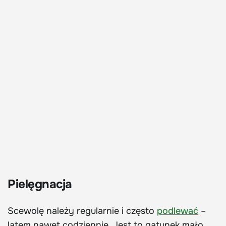
Pielęgnacja
Scewolę należy regularnie i często
podlewać
–
latem nawet codziennie. Jest to gatunek mało