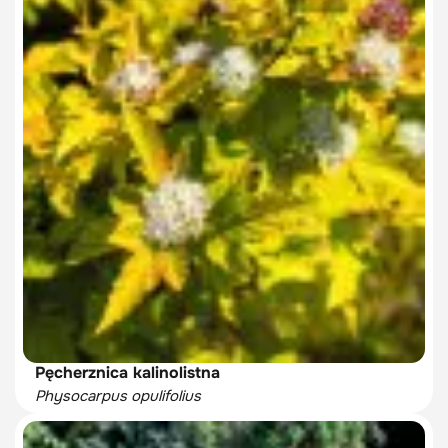
Pęcherznica kalinolistna
Physocarpus opulifolius