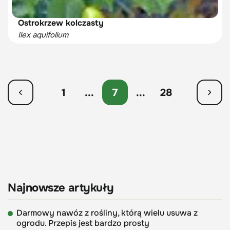
Ostrokrzew kolczasty
Ilex aquifolium
1
...
7
...
28
Najnowsze artykuły
Darmowy nawóz z rośliny, którą wielu usuwa z
ogrodu. Przepis jest bardzo prosty