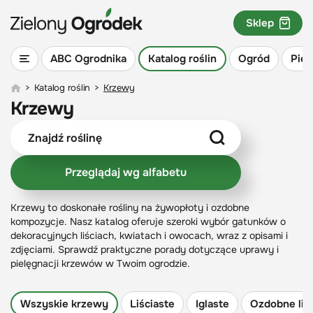
Sklep
ABC Ogrodnika
Katalog roślin
Ogród
Piel
>
Katalog roślin
>
Krzewy
Krzewy
Przeglądaj wg alfabetu
Krzewy to doskonałe rośliny na żywopłoty i ozdobne
kompozycje. Nasz katalog oferuje szeroki wybór gatunków o
dekoracyjnych liściach, kwiatach i owocach, wraz z opisami i
zdjęciami. Sprawdź praktyczne porady dotyczące uprawy i
pielęgnacji krzewów w Twoim ogrodzie.
Wszyskie krzewy
Liściaste
Iglaste
Ozdobne liś