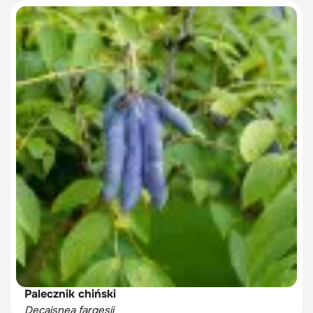
yakushimanum
Palecznik chiński
Decaisnea fargesii