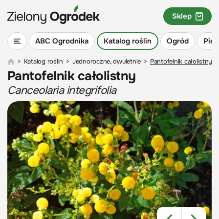
Sklep
ABC Ogrodnika
Katalog roślin
Ogród
Piel
>
Katalog roślin
>
Jednoroczne, dwuletnie
>
Pantofelnik całolistny
Pantofelnik całolistny
Canceolaria integrifolia