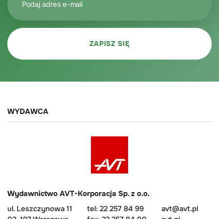
WYDAWCA
Wydawnictwo AVT-Korporacja Sp. z o.o.
ul. Leszczynowa 11
tel: 22 257 84 99
avt@avt.pl