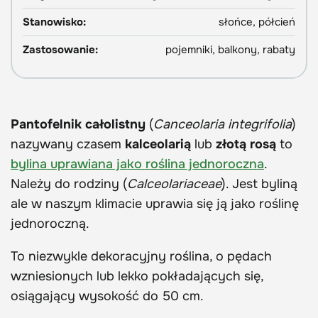
Stanowisko:
słońce, półcień
Zastosowanie:
pojemniki, balkony, rabaty
Pantofelnik całolistny
(
Canceolaria integrifolia
)
nazywany czasem
kalceolarią
lub
złotą rosą
to
bylina uprawiana jako roślina jednoroczna
.
Należy do rodziny (
Calceolariaceae
). Jest byliną
ale w naszym klimacie uprawia się ją jako roślinę
jednoroczną.
To niezwykle dekoracyjny roślina, o pędach
wzniesionych lub lekko pokładających się,
osiągający wysokość do 50 cm.