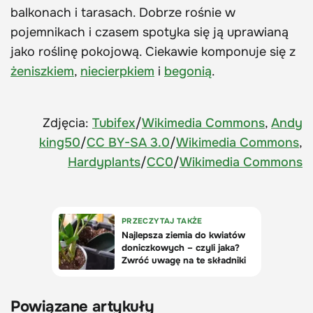
balkonach i tarasach. Dobrze rośnie w
pojemnikach i czasem spotyka się ją uprawianą
jako roślinę pokojową. Ciekawie komponuje się z
żeniszkiem
,
niecierpkiem
i
begonią
.
Zdjęcia:
Tubifex
/
Wikimedia Commons
,
Andy
king50
/
CC BY-SA 3.0
/
Wikimedia Commons
,
Hardyplants
/
CC0
/
Wikimedia Commons
Powiązane artykuły