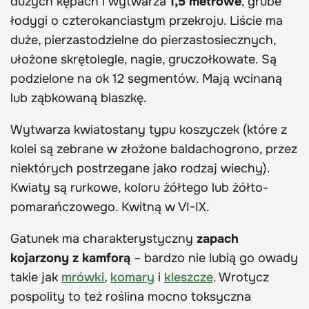
dużych kępach i wytwarza
1,5 metrowe
, grube
łodygi o czterokanciastym przekroju. Liście ma
duże, pierzastodzielne do pierzastosiecznych,
ułożone skrętolegle, nagie, gruczołkowate. Są
podzielone na ok 12 segmentów. Mają wcinaną
lub ząbkowaną blaszkę.
Wytwarza kwiatostany typu koszyczek (które z
kolei są zebrane w złożone baldachogrono, przez
niektórych postrzegane jako rodzaj wiechy).
Kwiaty są rurkowe, koloru żółtego lub żółto-
pomarańczowego. Kwitną w VI-IX.
Gatunek ma charakterystyczny
zapach
kojarzony z kamforą
– bardzo nie lubią go owady
takie jak
mrówki
,
komary
i
kleszcze
. Wrotycz
pospolity to też roślina
mocno toksyczna