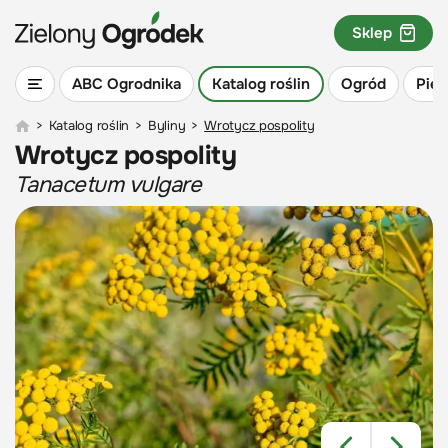
Sklep
ABC Ogrodnika
Katalog roślin
Ogród
Piel
>
Katalog roślin
>
Byliny
>
Wrotycz pospolity
Wrotycz pospolity
Tanacetum vulgare