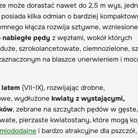
ze może dorastać nawet do 2,5 m wys, jed
i posiada kilka odmian o bardziej kompakto
iemnego kłącza rozwija sztywne, wzniesione
 nabiegłe pędy
z węzłami, wokół których
duże, szrokolancetowate, ciemnozielone, sz
e zaznaczonym na blaszce unerwieniem i mo
 latem
(VII-IX), rozwijając drobne,
kowe, wydłużone
kwiaty z wystającymi,
ików
, zebrane na szczytach pędów w gęste,
ate, pierzaste kwiatostany, które mogą ko
miododajne
i bardzo atrakcyjne dla pszczół,