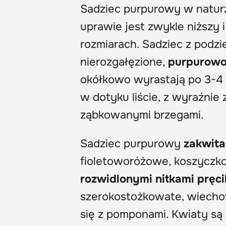
Sadziec purpurowy w natur
uprawie jest zwykle niższy 
rozmiarach. Sadziec z podz
nierozgałęzione,
purpurowo
okółkowo wyrastają po 3-4 
w dotyku liście, z wyraźni
ząbkowanymi brzegami.
Sadziec purpurowy
zakwita
fioletoworóżowe, koszycz
rozwidlonymi nitkami pręc
szerokostożkowate, wiechow
się z pomponami. Kwiaty są