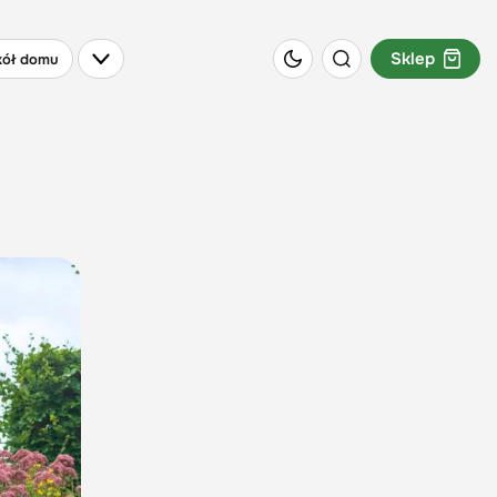
Sklep
ół domu