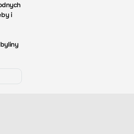
wodnych
by i
 byliny