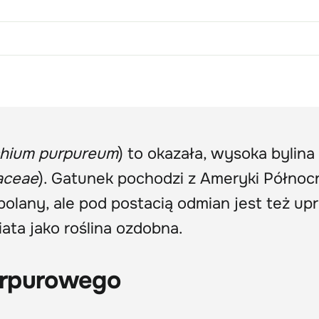
chium purpureum
) to okazała, wysoka bylina
aceae
). Gatunek pochodzi z Ameryki Północn
i polany, ale pod postacią odmian jest też u
ata jako roślina ozdobna.
urpurowego