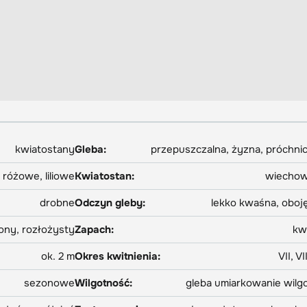
kwiatostany
Gleba:
przepuszczalna, żyzna, próchni
różowe, liliowe
Kwiatostan:
wiechow
drobne
Odczyn gleby:
lekko kwaśna, oboj
ony, rozłożysty
Zapach:
kw
ok. 2 m
Okres kwitnienia:
VII, VII
sezonowe
Wilgotność:
gleba umiarkowanie wilg