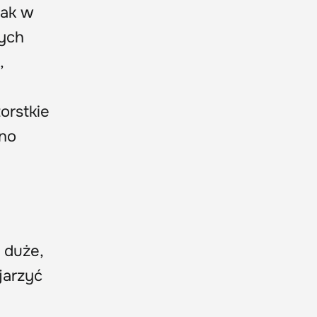
nak w
wych
,
orstkie
cno
 duże,
jarzyć