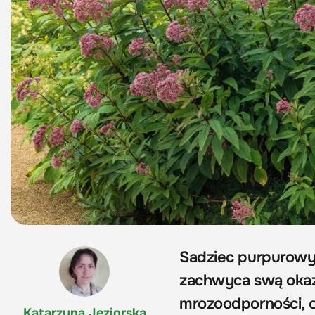
Sadziec purpurowy
zachwyca swą okaza
mrozoodporności, o
Katarzyna Jeziorska