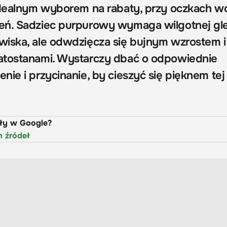
 idealnym wyborem na rabaty, przy oczkach 
eń. Sadziec purpurowy wymaga wilgotnej gle
iska, ale odwdzięcza się bujnym wzrostem i
atostanami. Wystarczy dbać o odpowiednie
ie i przycinanie, by cieszyć się pięknem tej
uły w Google?
h źródeł