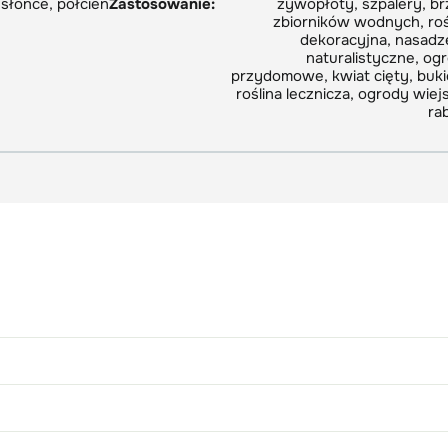
słońce, półcień
Zastosowanie:
żywopłoty, szpalery, br
zbiorników wodnych, roś
dekoracyjna, nasadz
naturalistyczne, og
przydomowe, kwiat cięty, buki
roślina lecznicza, ogrody wiejs
ra