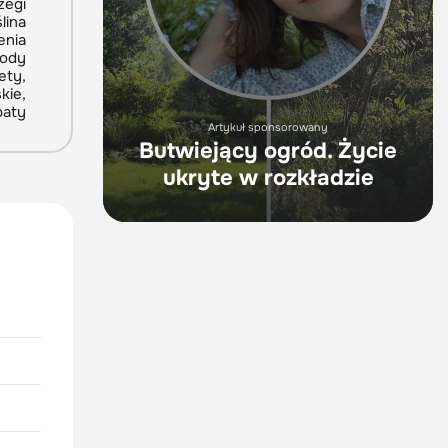
zegi
lina
enia
rody
ety,
kie,
baty
Artykuł sponsorowany
Butwiejący ogród. Życie
ukryte w rozkładzie