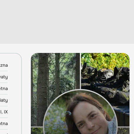
czna
aty
ętna
iaty
I, IX
otna