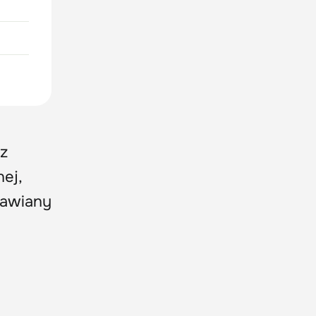
 z
ej,
prawiany