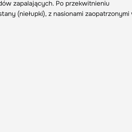
wadów zapalających. Po przekwitnieniu
tany (niełupki), z nasionami zaopatrzonymi