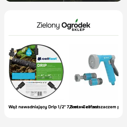
Wąż nawadniający Drip 1/2" 7,5 m – Cellfast
Zestaw ze zraszaczem pisto