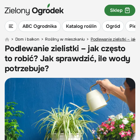
Sklep
ABC Ogrodnika
Katalog roślin
Ogród
Piel
>
Dom i balkon
>
Rośliny w mieszkaniu
>
Podlewanie zielistki – jak
Podlewanie zielistki – jak często
to robić? Jak sprawdzić, ile wody
potrzebuje?