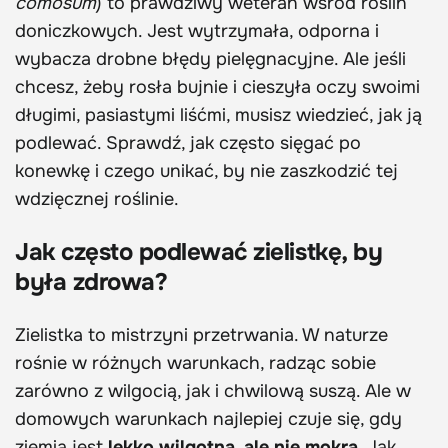
comosum
) to prawdziwy weteran wśród roślin
doniczkowych. Jest wytrzymała, odporna i
wybacza drobne błędy pielęgnacyjne. Ale jeśli
chcesz, żeby rosła bujnie i cieszyła oczy swoimi
długimi, pasiastymi liśćmi, musisz wiedzieć, jak ją
podlewać. Sprawdź, jak często sięgać po
konewkę i czego unikać, by nie zaszkodzić tej
wdzięcznej roślinie.
Jak często podlewać zielistkę, by
była zdrowa?
Zielistka to mistrzyni przetrwania. W naturze
rośnie w różnych warunkach, radząc sobie
zarówno z wilgocią, jak i chwilową suszą. Ale w
domowych warunkach najlepiej czuje się, gdy
ziemia jest
lekko wilgotna, ale nie mokra
. Jak