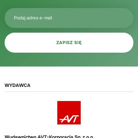
WYDAWCA
Wydawnictwo AVT-Korporacja Sp. z o.o.