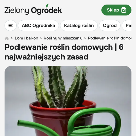
Sklep
ABC Ogrodnika
Katalog roślin
Ogród
Piel
>
Dom i balkon
>
Rośliny w mieszkaniu
>
Podlewanie roślin domowy
Podlewanie roślin domowych | 6
najważniejszych zasad