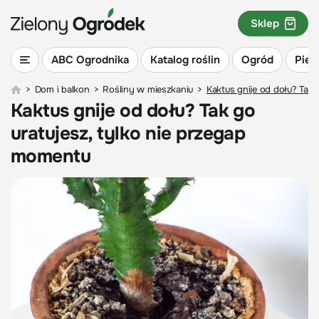
Sklep
ABC Ogrodnika
Katalog roślin
Ogród
Piel
>
Dom i balkon
>
Rośliny w mieszkaniu
>
Kaktus gnije od dołu? Tak 
Kaktus gnije od dołu? Tak go
uratujesz, tylko nie przegap
momentu