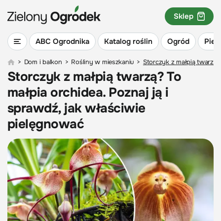
Sklep
ABC Ogrodnika
Katalog roślin
Ogród
Piel
>
Dom i balkon
>
Rośliny w mieszkaniu
>
Storczyk z małpią twarzą? 
Storczyk z małpią twarzą? To
małpia orchidea. Poznaj ją i
sprawdź, jak właściwie
pielęgnować