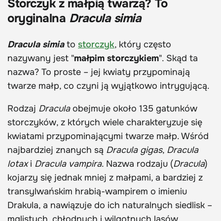
Storczyk z małpią twarzą? To
oryginalna
Dracula simia
Dracula simia
to
storczyk
, który często
nazywany jest "
małpim storczykiem
". Skąd ta
nazwa? To proste – jej kwiaty przypominają
twarze małp, co czyni ją wyjątkowo intrygującą.
Rodzaj
Dracula
obejmuje około 135 gatunków
storczyków, z których wiele charakteryzuje się
kwiatami przypominającymi twarze małp. Wśród
najbardziej znanych są
Dracula gigas
,
Dracula
lotax
i
Dracula vampira
. Nazwa rodzaju (
Dracula
)
kojarzy się jednak mniej z małpami, a bardziej z
transylwańskim hrabią-wampirem o imieniu
Drakula, a nawiązuje do ich naturalnych siedlisk –
mglistych, chłodnych i wilgotnych lasów