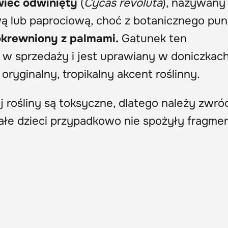
iec odwinięty
(
Cycas revoluta
), nazywany
ą lub paprociową, choć z botanicznego pun
pokrewniony z palmami.
Gatunek ten
w sprzedaży i jest uprawiany w doniczkac
oryginalny, tropikalny akcent roślinny.
j rośliny są toksyczne, dlatego należy zwró
ałe dzieci przypadkowo nie spożyły fragme