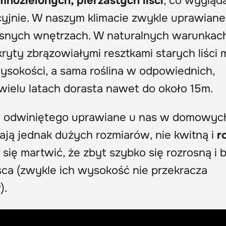
nozielonych, pierzastych liści
, co wygląd
cyjnie. W naszym klimacie zwykle uprawiane
jasnych wnętrzach. W naturalnych warunkac
yty zbrązowiałymi resztkami starych liści
sokości, a sama roślina w odpowiednich,
wielu latach dorasta nawet do około 15m.
 odwiniętego uprawiane u nas w domowyc
ają jednak dużych rozmiarów, nie kwitną i
r
 się martwić, że zbyt szybko się rozrosną i 
a (zwykle ich wysokość nie przekracza
).