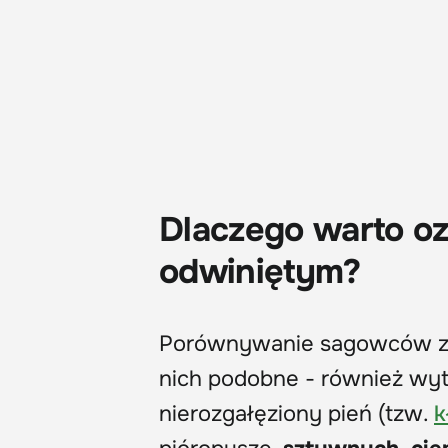
Dlaczego warto o
odwiniętym?
Porównywanie sagowców z p
nich podobne - również wytw
nierozgałęziony pień (tzw.
k