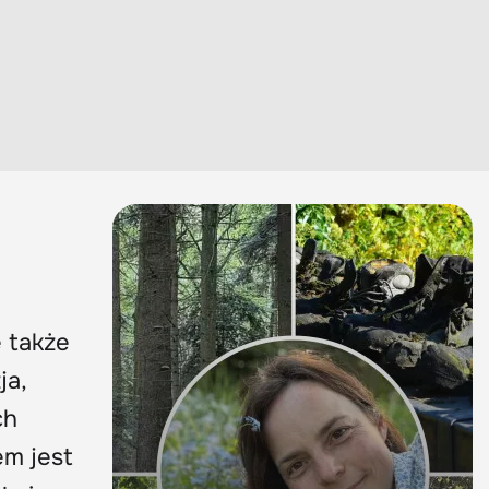
 także
ja,
ch
m jest