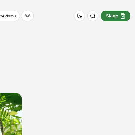
Sklep
ół domu