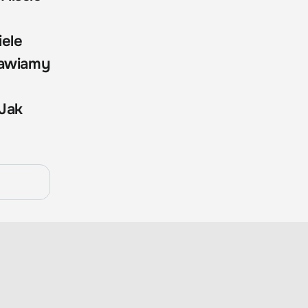
iele
rawiamy
 Jak