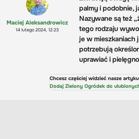
palmy i podobnie, j
Nazywane są też „ż
Maciej Aleksandrowicz
tego rodzaju wywod
14 lutego 2024, 12:23
je w mieszkaniach 
potrzebują określo
uprawiać i pielęg
Chcesz częściej widzieć nasze artyk
Dodaj Zielony Ogródek do ulubionyc