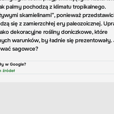
ak palmy pochodzą z klimatu tropikalnego.
ywymi skamielinami”, ponieważ przedstawic
zą się z zamierzchłej ery paleozoicznej. Up
jako dekoracyjne rośliny doniczkowe, które
nych warunków, by ładnie się prezentowały.
nować sagowce?
uły w Google?
h źródeł