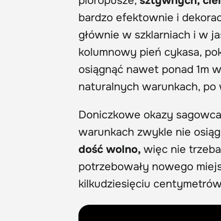
pióropusze,
sztywnych, ciem
bardzo efektownie i dekora
głównie w szklarniach i w 
kolumnowy pień cykasa, pokr
osiągnąć nawet ponad 1m wy
naturalnych warunkach, po 
Doniczkowe okazy sagowca
warunkach zwykle nie osiąg
dość wolno,
więc nie trzeba
potrzebowały nowego miejsc
kilkudziesięciu centymetrów