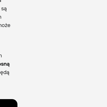
a
 są
h
 może
h
osną
będą