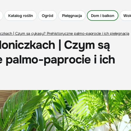
Katalog roślin
Ogród
Pielęgnacja
Dom i balkon
Wok
kach | Czym są cykasy? Prehistoryczne palmo-paprocie i ich pielęgnacja
niczkach | Czym są
 palmo-paprocie i ich