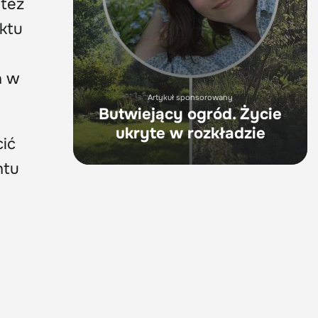
 też
ktu
h w
Artykuł sponsorowany
Butwiejący ogród. Życie
ukryte w rozkładzie
cić
ntu