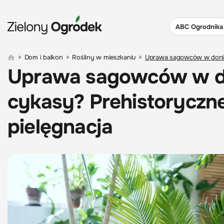
ABC Ogrodnika
>
Dom i balkon
>
Rośliny w mieszkaniu
>
Uprawa sagowców w donicz
Uprawa sagowców w do
cykasy? Prehistoryczne
pielęgnacja