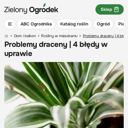
Sklep
ABC Ogrodnika
Katalog roślin
Ogród
Piel
>
Dom i balkon
>
Rośliny w mieszkaniu
>
Problemy draceny | 4 błę
Problemy draceny | 4 błędy w
uprawie