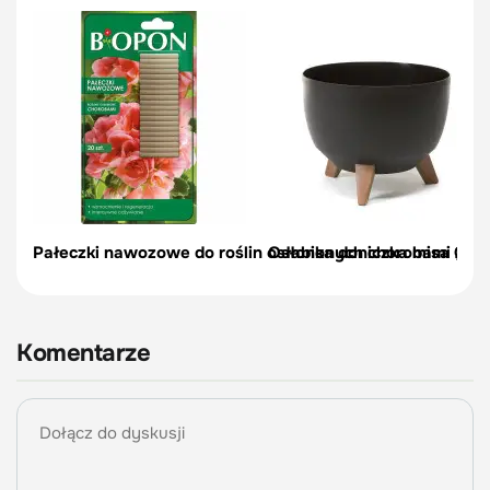
Pałeczki nawozowe do roślin osłabionych chorobami 20 s
Osłonka doniczka misa Ø24
Komentarze