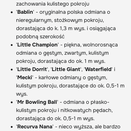
zachowania kulistego pokroju
'
Bablin
' - oryginalna polska odmiana o
nieregularnym, stożkowym pokroju,
dorastająca do k. 1,3 m wys. i osiągająca
podobną szerokość
'
Little Champion
' - piękna, wolnorosnąca
odmiana o gęstym, zwartym, kulistym
pokroju, dorastająca do ok. 1 m wys.
'
Little Dorrit
', '
Little Giant
', '
Waterfield
' i
'
Mecki
' - karłowe odmiany o gęstym,
kulistym pokroju, dorastające do ok. 0,5-1 m
wys.
'
Mr Bowling Ball
' - odmiana o płasko-
kulistym pokroju i nitkowatych pędach,
dorastająca do ok. 0,5-1 m wys.
'
Recurva Nana
' - nieco wyższa, ale bardzo