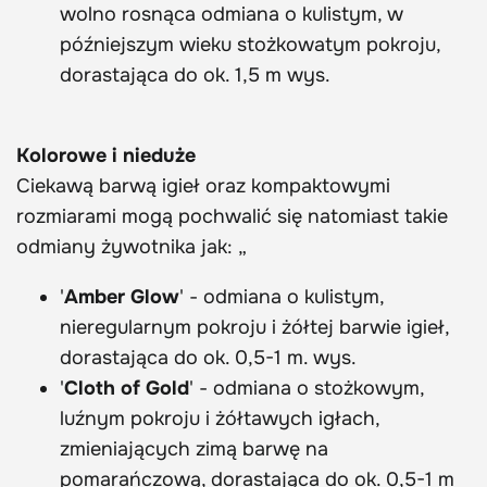
wolno rosnąca odmiana o kulistym, w
późniejszym wieku stożkowatym pokroju,
dorastająca do ok. 1,5 m wys.
Kolorowe i nieduże
Ciekawą barwą igieł oraz kompaktowymi
rozmiarami mogą pochwalić się natomiast takie
odmiany żywotnika jak: „
'
Amber Glow
' - odmiana o kulistym,
nieregularnym pokroju i żółtej barwie igieł,
dorastająca do ok. 0,5-1 m. wys.
'
Cloth of Gold
' - odmiana o stożkowym,
luźnym pokroju i żółtawych igłach,
zmieniających zimą barwę na
pomarańczową, dorastająca do ok. 0,5-1 m