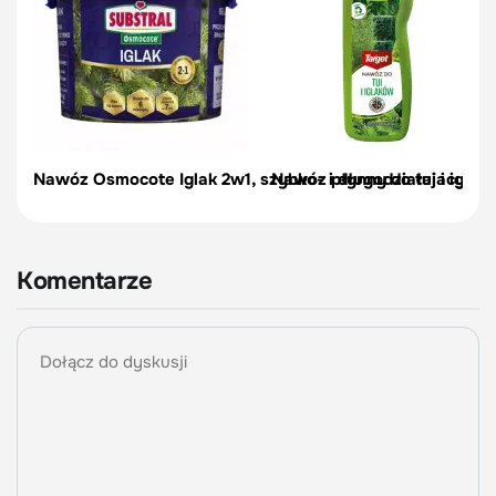
Nawóz Osmocote Iglak 2w1, szybko- i długodziałajacy – 1
Nawóz płynny do tui i iglakó
Komentarze