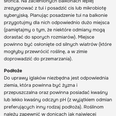
słońca. Na zacienionych balkonach lepiej
zrezygnować z tui i posadzić cis lub mikrobiotę
syberyjską. Planując posadzenie tui na balkonie
przygotujmy dla nich odpowiednio dużo miejsca
(pamiętajmy o tym, że niektóre odmiany mogą
dorastać do sporych rozmiarów). Miejsce
powinno być osłonięte od silnych wiatrów (które
mogłyby przewrócić roślinę, a w zimie
doprowadzić do przemarzania).
Podłoże
Do uprawy iglaków niezbędna jest odpowiednia
ziemia, która powinna być żyzna i
przepuszczalna oraz powinna posiadać kwaśny
lub lekko kwaśny odczyn pH (z wyjątkiem odmian
preferujących inny rodzaj podłoża). Roślinom
należy zapewnić w donicach jak najwięcej