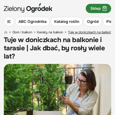
Sklep
ABC Ogrodnika
Katalog roślin
Ogród
Piel
>
Dom i balkon
>
Kwiaty na balkon
>
Tuje w doniczkach na balkonie i
Tuje w doniczkach na balkonie i
tarasie | Jak dbać, by rosły wiele
lat?