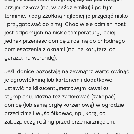
przymrozków (np. w październiku) i po tym
terminie, kiedy zżółkną najlepiej je przyciąć nisko
i przygotować do zimy. Choć wiele odmian host
jest odpornych na niskie temperatury, lepiej
jednak przenieść donicę z rośliną do chłodnego
pomieszczenia z oknami (np. na korytarz, do
garażu, na werandę).
Jeśli donice pozostają na zewnątrz warto owinąć
je agrowłókniną lub kartonem i dodatkowo
ustawić na kilkucentymetrowym kawałku
styropianu. Można tez zadołować (zakopać)
donicę (lub samą bryłę korzeniową) w ogrodzie
przed zimą i wyściółkować, np., korą, co
zabezpieczy rośliny przed przemarznięciem.