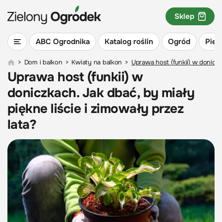
Sklep
ABC Ogrodnika
Katalog roślin
Ogród
Piel
>
Dom i balkon
>
Kwiaty na balkon
>
Uprawa host (funkii) w doniczka
Uprawa host (funkii) w
doniczkach. Jak dbać, by miały
piękne liście i zimowały przez
lata?