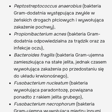
Peptostreptococcus anaerobius
(bakteria
Gram-dodatnia występująca zwykle w
żeńskich drogach płciowych i wywołująca
zakażenie pochwy),
Propionibacterium acnes
(bakteria Gram-
dodatnia odpowiedzialna za trądzik oraz za
infekcje oczu),
Bacteroides fragilis
(bakteria Gram-ujemna
zamieszkująca na stałe jelita, jednak czasem
wywołująca zakażenia po przedostaniu się
do układu krwionośnego),
Fusobacterium nucleatum
(bakteria
wywołująca paradontozę, powiązana
ponadto z rakiem jelita grubego),
Fusobacterium necrophorum
(bakteria
Gram-ujemna wywołująca między innymi