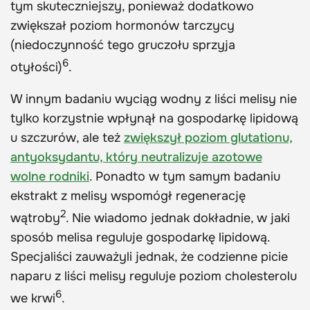
tym skuteczniejszy, ponieważ dodatkowo
zwiększał poziom hormonów tarczycy
(niedoczynność tego gruczołu sprzyja
6
otyłości)
.
W innym badaniu wyciąg wodny z liści melisy nie
tylko korzystnie wpłynął na gospodarkę lipidową
u szczurów, ale też
zwiększył poziom glutationu,
antyoksydantu, który neutralizuje azotowe
wolne rodniki
. Ponadto w tym samym badaniu
ekstrakt z melisy wspomógł regenerację
2
wątroby
. Nie wiadomo jednak dokładnie, w jaki
sposób melisa reguluje gospodarkę lipidową.
Specjaliści zauważyli jednak, że codzienne picie
naparu z liści melisy reguluje poziom cholesterolu
6
we krwi
.