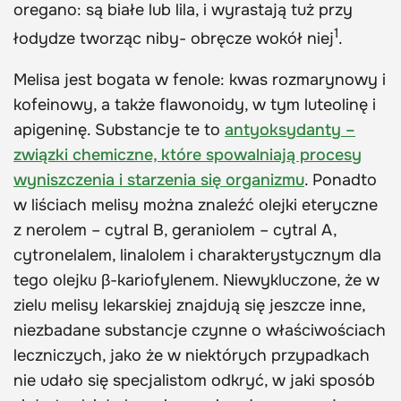
oregano: są białe lub lila, i wyrastają tuż przy
1
łodydze tworząc niby- obręcze wokół niej
.
Melisa jest bogata w fenole: kwas rozmarynowy i
kofeinowy, a także flawonoidy, w tym luteolinę i
apigeninę. Substancje te to
antyoksydanty –
związki chemiczne, które spowalniają procesy
wyniszczenia i starzenia się organizmu
. Ponadto
w liściach melisy można znaleźć olejki eteryczne
z nerolem – cytral B, geraniolem – cytral A,
cytronelalem, linalolem i charakterystycznym dla
tego olejku β-kariofylenem. Niewykluczone, że w
zielu melisy lekarskiej znajdują się jeszcze inne,
niezbadane substancje czynne o właściwościach
leczniczych, jako że w niektórych przypadkach
nie udało się specjalistom odkryć, w jaki sposób