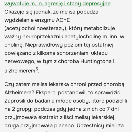
wywołuje m. in. agresję i stany depresyjne
.
Okazuje się jednak, że melisa pobudza
wydzielanie enzymu AChE
(acetylocholinoesterazy), który metabolizuje
ważny neuroprzekaźnik acetylocholinę m. inn. w
cholinę. Nieprawidłowy poziom tej ostatniej
powiązano z kilkoma schorzeniami układu
nerwowego, w tym z chorobą Huntingtona i
6
alzheimerem
.
Czy zatem melisa lekarska chroni przed chorobą
Alzheimera? Eksperci postanowili to sprawdzić.
Zaprosili do badania młode osoby, które podzielili
na 2 grupy: podczas gdy jedna z nich co 7 dni
przyjmowała ekstrakt z liści melisy lekarskiej,
druga przyjmowała placebo. Uczestnicy mieli za