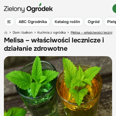
ABC Ogrodnika
Katalog roślin
Ogród
Piel
>
Dom i balkon
>
Kuchnia z ogródka
>
Melisa – właściwości lecznicz
Melisa – właściwości lecznicze i
działanie zdrowotne