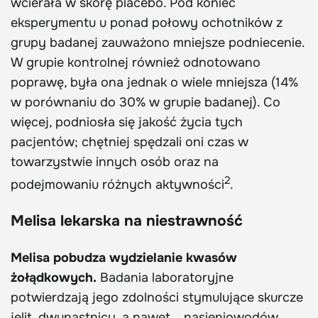
wcierała w skórę placebo. Pod koniec
eksperymentu u ponad połowy ochotników z
grupy badanej zauważono mniejsze podniecenie.
W grupie kontrolnej również odnotowano
poprawę, była ona jednak o wiele mniejsza (14%
w porównaniu do 30% w grupie badanej). Co
więcej, podniosła się jakość życia tych
pacjentów; chętniej spędzali oni czas w
towarzystwie innych osób oraz na
2
podejmowaniu różnych aktywności
.
Melisa lekarska na niestrawność
Melisa pobudza wydzielanie kwasów
żołądkowych.
Badania laboratoryjne
potwierdzają jego zdolności stymulujące skurcze
jelit, dwunastnicy, a nawet... nasieniowodów.