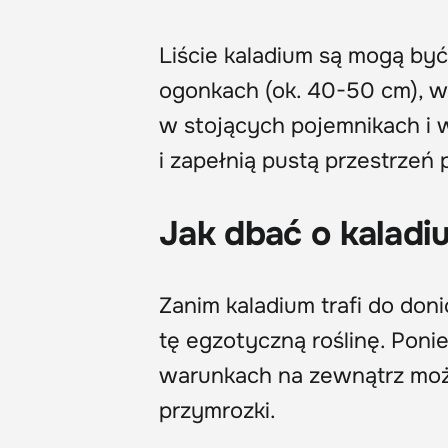
Liście kaladium są mogą by
ogonkach (ok. 40-50 cm), wi
w stojących pojemnikach i 
i zapełnią pustą przestrzeń p
Jak dbać o kaladi
Zanim kaladium trafi do donic
tę egzotyczną roślinę. Pon
warunkach na zewnątrz moż
przymrozki.