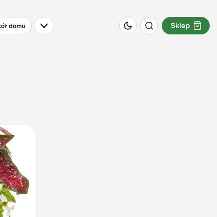
Sklep
ół domu