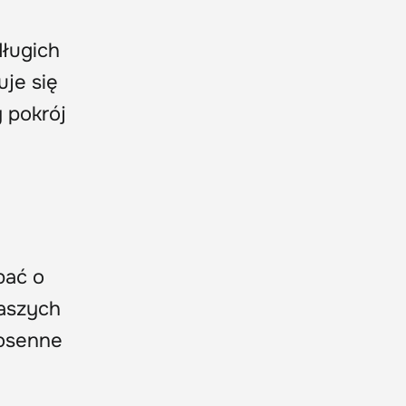
długich
je się
 pokrój
bać o
naszych
iosenne