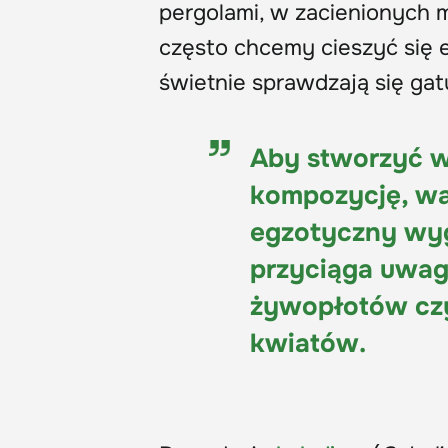
pergolami, w zacienionych m
często chcemy cieszyć się 
świetnie sprawdzają się gatu
Aby stworzyć w 
kompozycję, wa
egzotyczny wygl
przyciąga uwagę 
żywopłotów cz
kwiatów.