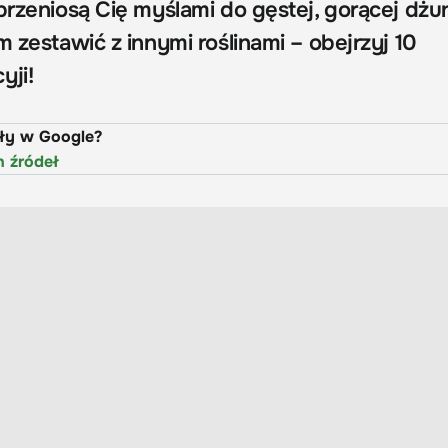
przeniosą Cię myślami do gęstej, gorącej dżun
m zestawić z innymi roślinami – obejrzyj 10
ji!
uły w Google?
h źródeł