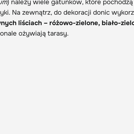
ium
) należy wiele gatunków, które pochodzą
ki. Na zewnątrz, do dekoracji donic wykor
ych liściach – różowo-zielone, biało-ziel
konale ożywiają tarasy.