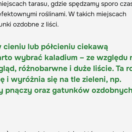
iejscach tarasu, gdzie spędzamy sporo czas
efektownymi roślinami. W takich miejscach
nki ozdobne z liści.
cieniu lub półcieniu ciekawą
rto wybrać kaladium – ze względu 
ąd, różnobarwne i duże liście. Ta r
i wyróżnia się na tle zieleni, np.
y pnączy oraz gatunków ozdobnych