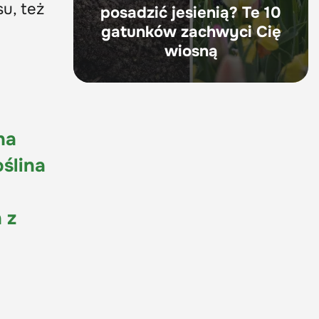
u, też
posadzić jesienią? Te 10
gatunków zachwyci Cię
wiosną
na
oślina
 z