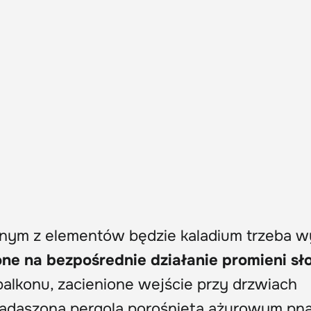
ednym z elementów będzie kaladium trzeba 
one na bezpośrednie działanie promieni sł
balkonu, zacienione wejście przy drzwiach
zadaszona pergola porośnięta ażurowym pn