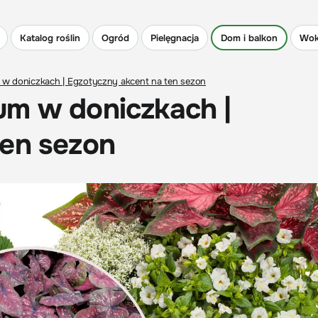
Katalog roślin
Ogród
Pielęgnacja
Dom i balkon
Wok
 w doniczkach | Egzotyczny akcent na ten sezon
um w doniczkach |
ten sezon