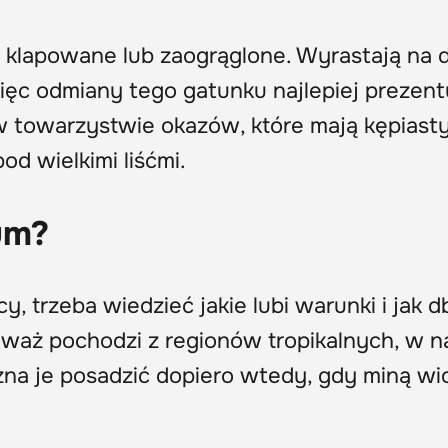
ć klapowane lub zaogrąglone. Wyrastają na 
ęc odmiany tego gatunku najlepiej prezentu
w towarzystwie okazów, które mają kępiasty
od wielkimi liśćmi.
um?
y, trzeba wiedzieć jakie lubi warunki i jak d
ieważ pochodzi z regionów tropikalnych, w 
na je posadzić dopiero wtedy, gdy miną w