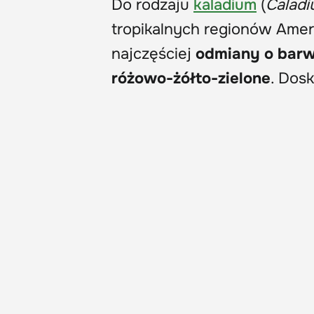
Do rodzaju
kaladium
(
Calad
tropikalnych regionów Amery
najczęściej
odmiany o barwn
różowo-żółto-zielone
. Dos