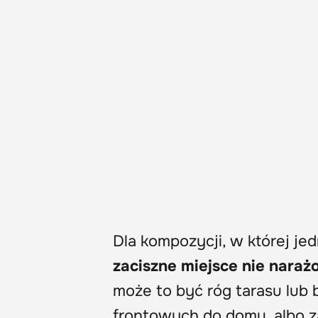
Dla kompozycji, w której j
zaciszne miejsce nie naraż
może to być róg tarasu lub 
frontowych do domu, albo 