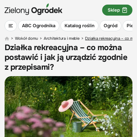
Sklep
ABC Ogrodnika
Katalog roślin
Ogród
Piel
>
Wokół domu
>
Architektura i meble
>
Działka rekreacyjna – co moż
Działka rekreacyjna – co można
postawić i jak ją urządzić zgodnie
z przepisami?