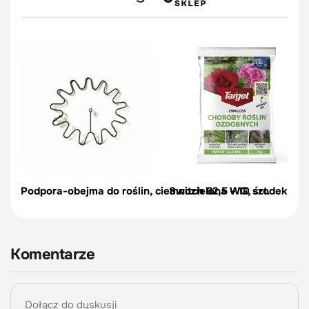
Podpora-obejma do roślin, ciemnozielona – 10 szt.
Switch 62,5 WG, środek na c
Komentarze