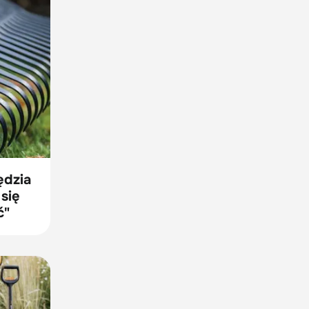
ędzia
 się
ć"