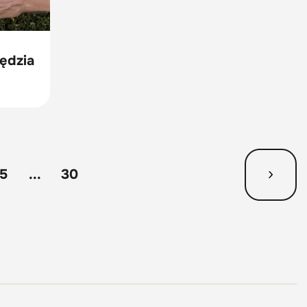
zędzia
15
...
30