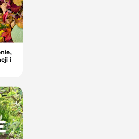
nie,
ji i