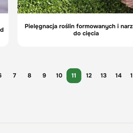
Pielęgnacja roślin formowanych i nar
od
do cięcia
6
7
8
9
10
11
12
13
14