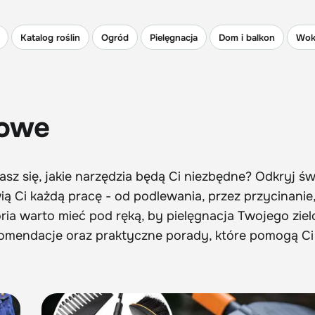
Katalog roślin
Ogród
Pielęgnacja
Dom i balkon
Wok
dowe
sz się, jakie narzędzia będą Ci niezbędne? Odkryj św
ą Ci każdą pracę - od podlewania, przez przycinanie,
oria warto mieć pod ręką, by pielęgnacja Twojego zie
 rekomendacje oraz praktyczne porady, które pomogą C