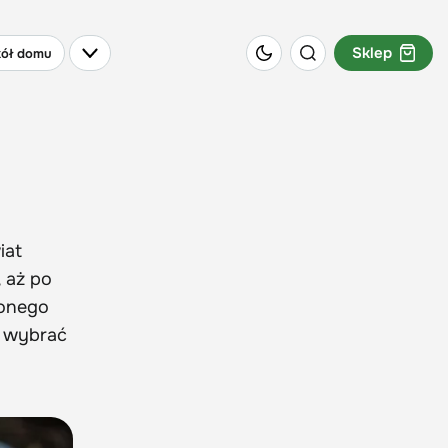
Sklep
ół domu
iat
 aż po
lonego
i wybrać