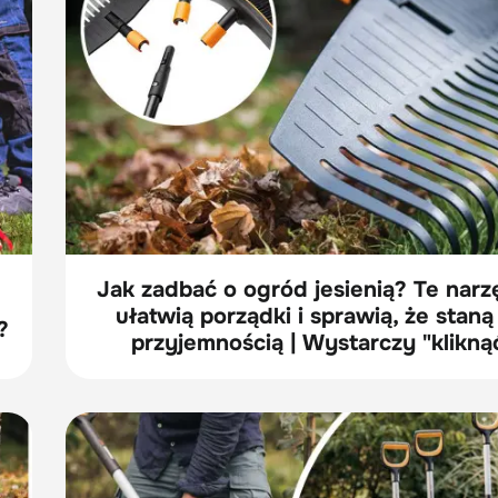
Jak zadbać o ogród jesienią? Te narz
ułatwią porządki i sprawią, że staną
?
przyjemnością | Wystarczy "klikną