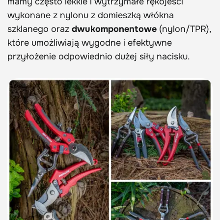
mamy często lekkie i wytrzymałe rękojeści
wykonane z nylonu z domieszką włókna
szklanego oraz
dwukomponentowe
(nylon/TPR),
które umożliwiają wygodne i efektywne
przyłożenie odpowiednio dużej siły nacisku.