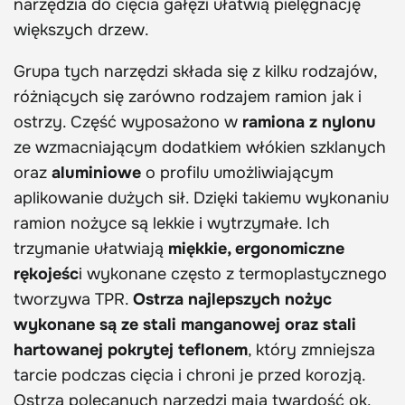
narzędzia do cięcia gałęzi ułatwią pielęgnację
większych drzew.
Grupa tych narzędzi składa się z kilku rodzajów,
różniących się zarówno rodzajem ramion jak i
ostrzy. Część wyposażono w
ramiona z nylonu
ze wzmacniającym dodatkiem włókien szklanych
oraz
aluminiowe
o profilu umożliwiającym
aplikowanie dużych sił. Dzięki takiemu wykonaniu
ramion nożyce są lekkie i wytrzymałe. Ich
trzymanie ułatwiają
miękkie, ergonomiczne
rękojeśc
i wykonane często z termoplastycznego
tworzywa TPR.
Ostrza najlepszych nożyc
wykonane są ze stali manganowej oraz stali
hartowanej pokrytej teflonem
, który zmniejsza
tarcie podczas cięcia i chroni je przed korozją.
Ostrza polecanych narzędzi mają twardość ok.