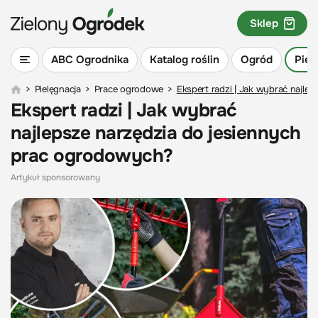
Sklep
ABC Ogrodnika
Katalog roślin
Ogród
Piel
>
Pielęgnacja
>
Prace ogrodowe
>
Ekspert radzi | Jak wybrać najle
Ekspert radzi | Jak wybrać
najlepsze narzędzia do jesiennych
prac ogrodowych?
Artykuł sponsorowany