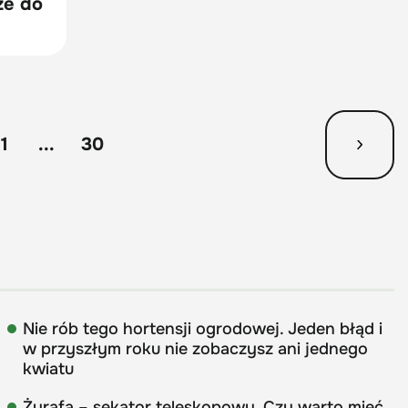
ze do
11
...
30
Nie rób tego hortensji ogrodowej. Jeden błąd i
w przyszłym roku nie zobaczysz ani jednego
kwiatu
Żyrafa – sekator teleskopowy. Czy warto mieć