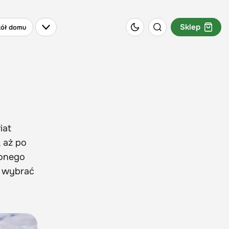
Sklep
ół domu
iat
 aż po
lonego
i wybrać