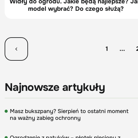
Widły do ogrodu. Jakie będą najlepsze? Ja
model wybrać? Do czego służą?
1
...
Najnowsze artykuły
Masz bukszpany? Sierpień to ostatni moment
na ważny zabieg ochronny
Ogrodzenie z patyków – płotek pleciony z