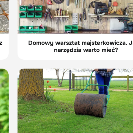
z
Domowy warsztat majsterkowicza. J
narzędzia warto mieć?