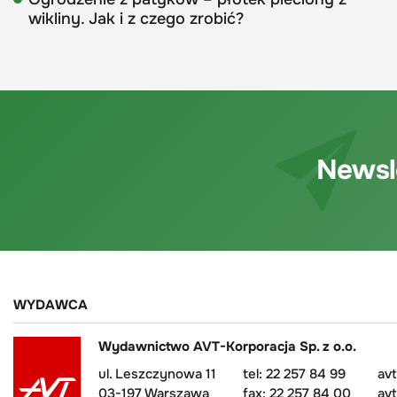
wikliny. Jak i z czego zrobić?
Newsl
WYDAWCA
Wydawnictwo AVT-Korporacja Sp. z o.o.
ul. Leszczynowa 11
tel: 22 257 84 99
av
03-197 Warszawa
fax: 22 257 84 00
avt