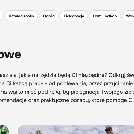
Katalog roślin
Ogród
Pielęgnacja
Dom i balkon
Wok
dowe
sz się, jakie narzędzia będą Ci niezbędne? Odkryj św
ą Ci każdą pracę - od podlewania, przez przycinanie,
oria warto mieć pod ręką, by pielęgnacja Twojego zie
 rekomendacje oraz praktyczne porady, które pomogą C