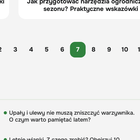
ki
Jak przygotować narzędzia ogrodnic
sezonu? Praktyczne wskazówki
2
3
4
5
6
7
8
9
10
Upały i ulewy nie muszą zniszczyć warzywnika.
O czym warto pamiętać latem?
Letnie wianki. Z czego zrobić? Obejrzyj 10