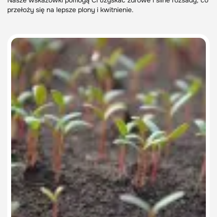
Nasze wskazówki pomogą Ci uzyskać zdrowe i silne rozsady, co
przełoży się na lepsze plony i kwitnienie.