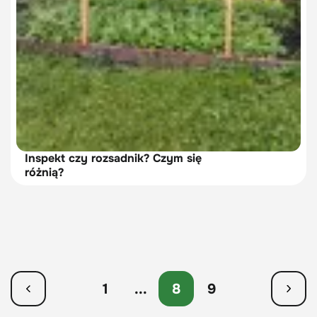
Inspekt czy rozsadnik? Czym się
różnią?
1
...
8
9