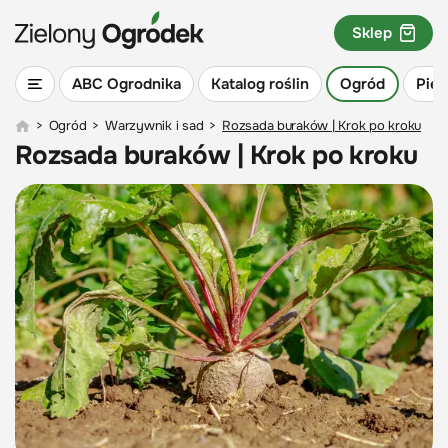
Sklep
ABC Ogrodnika
Katalog roślin
Ogród
Piel
>
Ogród
>
Warzywnik i sad
>
Rozsada buraków | Krok po kroku
Rozsada buraków | Krok po kroku