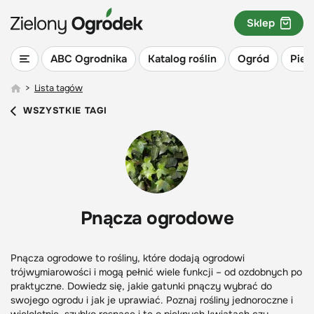
Sklep
ABC Ogrodnika
Katalog roślin
Ogród
Piel
>
Lista tagów
WSZYSTKIE TAGI
Pnącza ogrodowe
Pnącza ogrodowe to rośliny, które dodają ogrodowi
trójwymiarowości i mogą pełnić wiele funkcji – od ozdobnych po
praktyczne. Dowiedz się, jakie gatunki pnączy wybrać do
swojego ogrodu i jak je uprawiać. Poznaj rośliny jednoroczne i