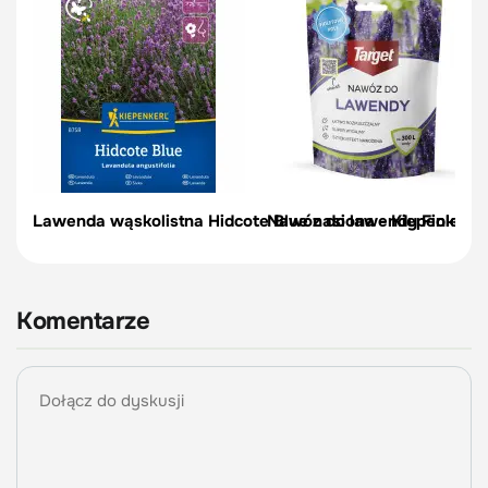
Lawenda wąskolistna Hidcote Blue nasiona - Kiepenkerl
Nawóz do lawendy Fioletowe
Komentarze