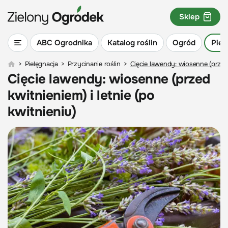
Sklep
ABC Ogrodnika
Katalog roślin
Ogród
Piel
>
Pielęgnacja
>
Przycinanie roślin
>
Cięcie lawendy: wiosenne (przed 
Cięcie lawendy: wiosenne (przed
kwitnieniem) i letnie (po
kwitnieniu)