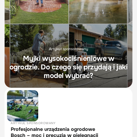
Artykuł sponsorowany
Myjki wysokociśnieniowe w
ogrodzie. Do czego się przydają i jaki
model wybrać?
ARTYKUŁ SPONSOROWANY
Profesjonalne urządzenia ogrodowe
Bosch – moc i precyzja w pielęgnacji