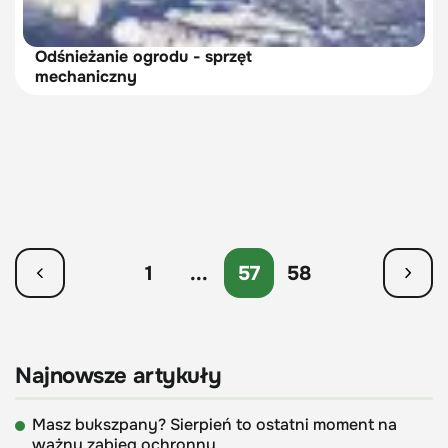
Odśnieżanie ogrodu - sprzęt
mechaniczny
1
...
57
58
Najnowsze artykuły
Masz bukszpany? Sierpień to ostatni moment na
ważny zabieg ochronny