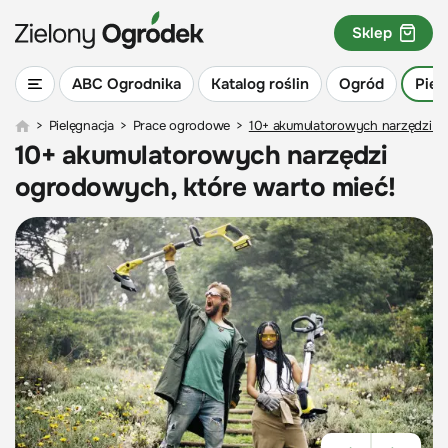
Sklep
ABC Ogrodnika
Katalog roślin
Ogród
Piel
>
Pielęgnacja
>
Prace ogrodowe
>
10+ akumulatorowych narzędzi o
10+ akumulatorowych narzędzi
ogrodowych, które warto mieć!