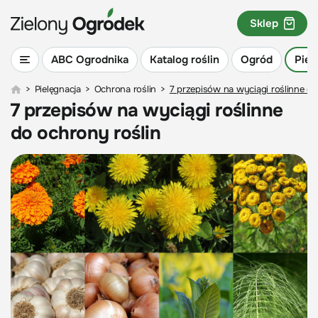
Sklep
ABC Ogrodnika
Katalog roślin
Ogród
Piel
>
Pielęgnacja
>
Ochrona roślin
>
7 przepisów na wyciągi roślinne do
7 przepisów na wyciągi roślinne
do ochrony roślin