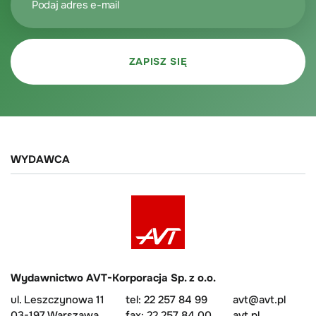
WYDAWCA
Wydawnictwo AVT-Korporacja Sp. z o.o.
ul. Leszczynowa 11
tel: 22 257 84 99
avt@avt.pl
03-197 Warszawa
fax: 22 257 84 00
avt.pl