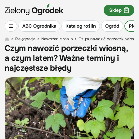
Sklep
ABC Ogrodnika
Katalog roślin
Ogród
Piel
>
Pielęgnacja
>
Nawożenie roślin
>
Czym nawozić porzeczki wiosną,
Czym nawozić porzeczki wiosną,
a czym latem? Ważne terminy i
najczęstsze błędy