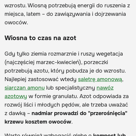
wzrostu. Wiosną potrzebują energii do ruszenia z
miejsca, latem – do zawiązywania i dojrzewania
owoców.
Wiosna to czas na azot
Gdy tylko ziemia rozmarznie i ruszy wegetacja
(najczęściej marzec-kwiecień), porzeczki
potrzebują azotu, który pobudza je do wzrostu.
Najlepiej zastosować wtedy
saletrę amonową
,
siarczan amonu
lub specjalistyczny
nawóz
azotowy
w formie granulatu. Azot odpowiada za
rozwój liści i młodych pędów, ale trzeba uważać
z dawką –
nadmiar prowadzi do "przerośnięcia"
krzewu kosztem owoców
.
Warto również wzbogacić glebę o
kompost lub