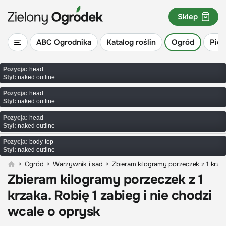
Sklep
ABC Ogrodnika
Katalog roślin
Ogród
Piel
Pozycja:
head
Styl:
naked outline
Pozycja:
head
Styl:
naked outline
Pozycja:
head
Styl:
naked outline
Pozycja:
body-top
Styl:
naked outline
>
Ogród
>
Warzywnik i sad
>
Zbieram kilogramy porzeczek z 1 krzak
Zbieram kilogramy porzeczek z 1
krzaka. Robię 1 zabieg i nie chodzi
wcale o oprysk