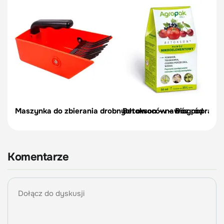
Maszynka do zbierania drobnych owoców – Biogród
Betokson – nawóz poprawi
Komentarze