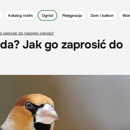
Katalog roślin
Ogród
Pielęgnacja
Dom i balkon
Wok
go zaprosić do naszego ogrodu?
da? Jak go zaprosić do