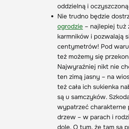
oddzielną i oczyszczoną
Nie trudno będzie dostr
ogrodzie
– najlepiej tuż
karmników i pozwalają s
centymetrów! Pod warun
też możemy się przekona
Najwyraźniej nikt nie c
ten zimą jasny – na wio
też cała ich sukienka na
są u samczyków. Szkoda t
wypatrzeć charakterne p
drzew – w parach i rodz
dole. O tym, że tam są