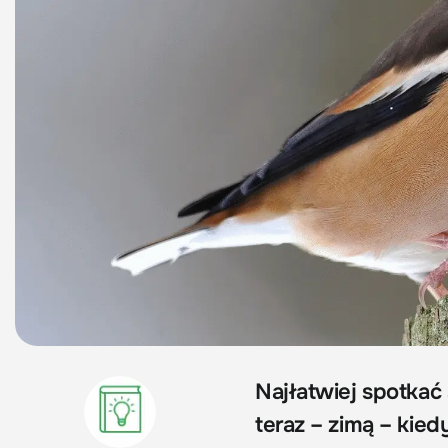
Najłatwiej spotkać
teraz
–
zimą
–
kiedy