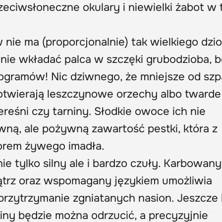
zeciwsłoneczne okulary i niewielki żabot w 
nie ma (proporcjonalnie) tak wielkiego dzio
nie wkładać palca w szczęki grubodzioba, b
 kilogramów! Nic dziwnego, że mniejsze od s
otwierają leszczynowe orzechy albo twarde
ereśni czy tarniny. Słodkie owoce ich nie
wną, ale pożywną zawartość pestki, która z
orem żywego imadła.
ie tylko silny ale i bardzo czuły. Karbowany
trz oraz wspomagany językiem umożliwia
przytrzymanie zgniatanych nasion. Jeszcze k
iny będzie można odrzucić, a precyzyjnie