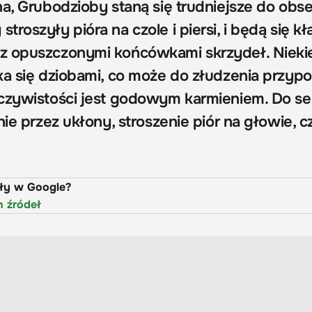
a, Grubodzioby staną się trudniejsze do obse
roszyły pióra na czole i piersi, i będą się kł
z opuszczonymi końcówkami skrzydeł. Nieki
ka się dziobami, co może do złudzenia przyp
czywistości jest godowym karmieniem. Do se
nie przez ukłony, stroszenie piór na głowie, c
uły w Google?
h źródeł