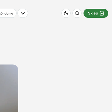
Sklep
ół domu