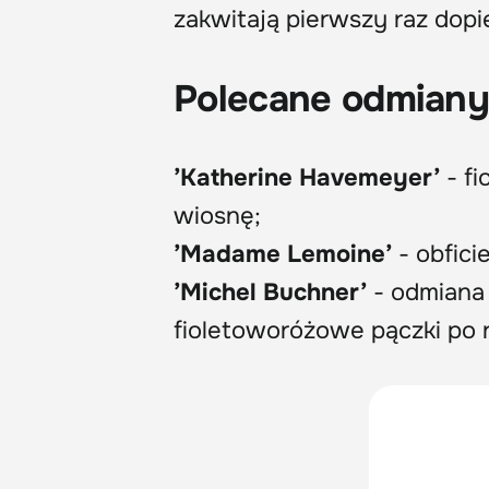
zakwitają pierwszy raz dopi
Polecane odmiany 
’Katherine Havemeyer’
- fi
wiosnę;
’Madame Lemoine’
- obficie
’Michel Buchner’
- odmiana
fioletoworóżowe pączki po r