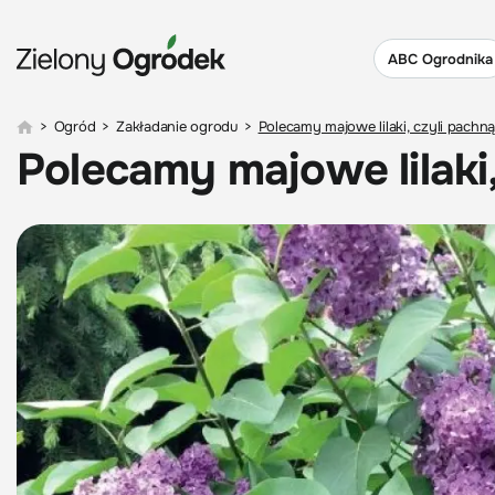
ABC Ogrodnika
>
Ogród
>
Zakładanie ogrodu
>
Polecamy majowe lilaki, czyli pachn
Polecamy majowe lilaki