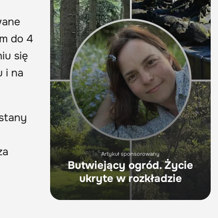
wane
m do 4
iu się
 i na
stany
za
Artykuł sponsorowany
Butwiejący ogród. Życie
ukryte w rozkładzie