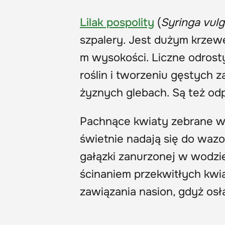
Lilak pospolity
(
Syringa vulg
szpalery. Jest dużym krze
m wysokości. Liczne odrost
roślin i tworzeniu gęstych za
żyznych glebach. Są też odp
Pachnące kwiaty zebrane w 
świetnie nadają się do wazo
gałązki zanurzonej w wodzie
ścinaniem przekwitłych kwi
zawiązania nasion, gdyż osła