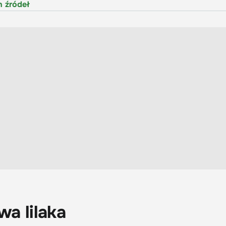
h źródeł
a lilaka