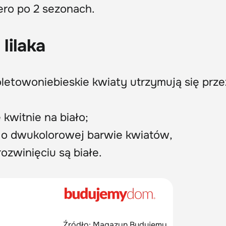
ero po 2 sezonach.
lilaka
oletowoniebieskie kwiaty utrzymują się prze
 kwitnie na biało;
 o dwukolorowej barwie kwiatów,
ozwinięciu są białe.
Źródło: Magazyn Budujemy