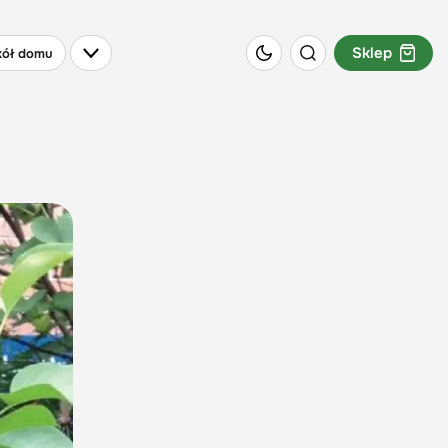
Sklep
ół domu