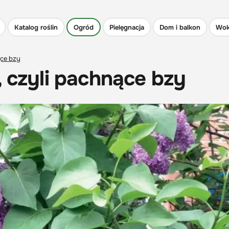
Katalog roślin
Ogród
Pielęgnacja
Dom i balkon
Wok
ące bzy
, czyli pachnące bzy