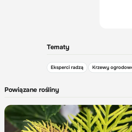
Tematy
Eksperci radzą
Krzewy ogrodow
Powiązane rośliny