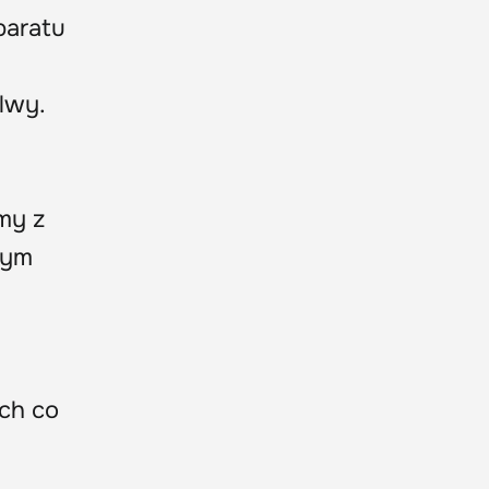
paratu
lwy.
my z
nym
ch co