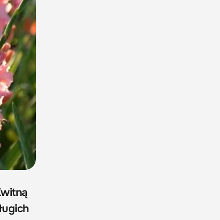
Kwitną
ługich