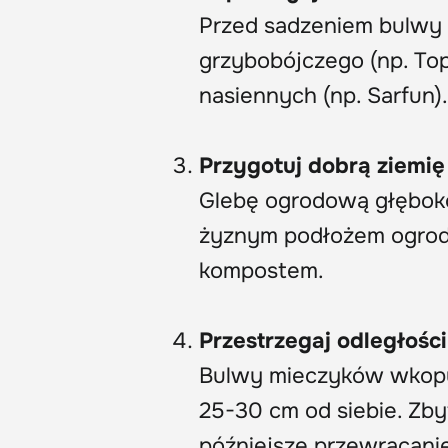
Przed sadzeniem bulwy
grzybobójczego (np. Top
nasiennych (np. Sarfun
Przygotuj dobrą ziemię
Glebę ogrodową głęboko
żyznym podłożem ogrodn
kompostem.
Przestrzegaj odległości
Bulwy mieczyków wkopu
25-30 cm od siebie. Zb
późniejsze przewracanie 