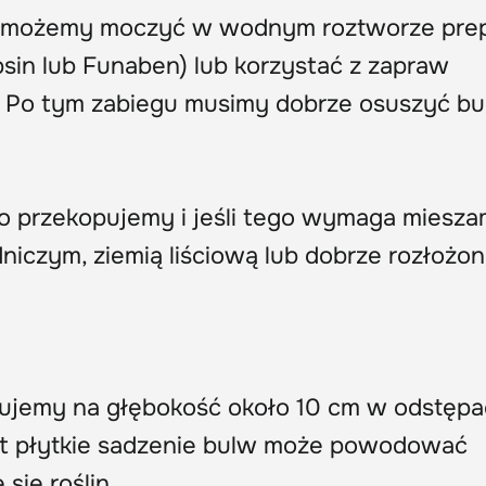
 możemy moczyć w wodnym roztworze pre
sin lub Funaben) lub korzystać z zapraw
). Po tym zabiegu musimy dobrze osuszyć bu
 przekopujemy i jeśli tego wymaga miesza
iczym, ziemią liściową lub dobrze rozłożo
jemy na głębokość około 10 cm w odstępa
yt płytkie sadzenie bulw może powodować
się roślin.