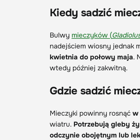
Kiedy sadzić miec
Bulwy
mieczyków (
Gladiolu
nadejściem wiosny jednak m
kwietnia do połowy maja
. 
wtedy później zakwitną.
Gdzie sadzić miec
Mieczyki powinny rosnąć
w
wiatru.
Potrzebują gleby ży
odczynie obojętnym lub l