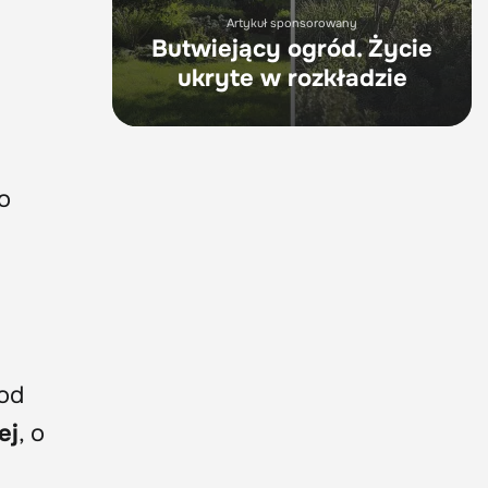
Artykuł sponsorowany
Butwiejący ogród. Życie
ukryte w rozkładzie
o
 od
ej
, o