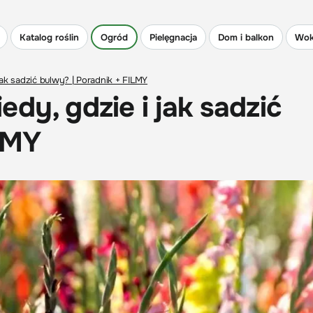
Katalog roślin
Ogród
Pielęgnacja
Dom i balkon
Wok
jak sadzić bulwy? | Poradnik + FILMY
dy, gdzie i jak sadzić
LMY