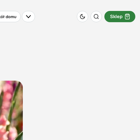
Sklep
ół domu