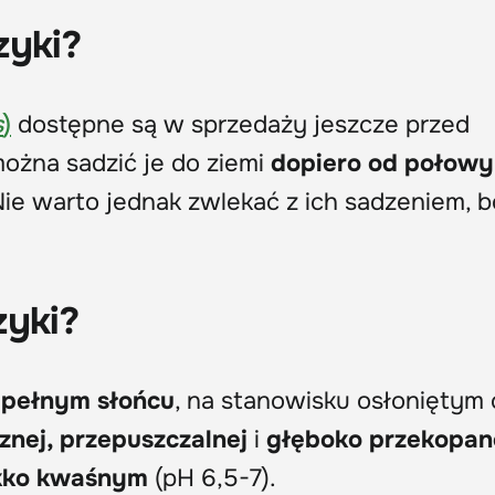
zyki?
s
)
dostępne są w sprzedaży jeszcze przed
ożna sadzić je do ziemi
dopiero od połowy
Nie warto jednak zwlekać z ich sadzeniem, b
zyki?
 pełnym słońcu
, na stanowisku osłoniętym
znej, przepuszczalnej
i
głęboko przekopan
ekko kwaśnym
(pH 6,5-7).