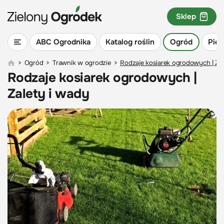
Sklep
ABC Ogrodnika
Katalog roślin
Ogród
Piel
>
Ogród
>
Trawnik w ogrodzie
>
Rodzaje kosiarek ogrodowych | Zal
Rodzaje kosiarek ogrodowych |
Zalety i wady