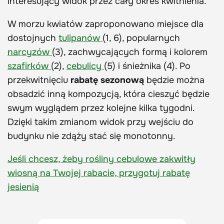
interesujący widok przez cały okres kwitnienia.
W morzu kwiatów zaproponowano miejsce dla
dostojnych
tulipanów
(1, 6), popularnych
narcyzów
(3), zachwycających formą i kolorem
szafirków
(2),
cebulicy
(5) i śnieżnika (4). Po
przekwitnięciu
rabatę
sezonową
będzie można
obsadzić inną kompozycją, która cieszyć będzie
swym wyglądem przez kolejne kilka tygodni.
Dzięki takim zmianom widok przy wejściu do
budynku nie zdąży stać się monotonny.
Jeśli chcesz, żeby rośliny cebulowe zakwitły
wiosną na Twojej rabacie, przygotuj rabatę
jesienią