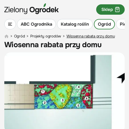
Sklep
ABC Ogrodnika
Katalog roślin
Ogród
Piel
>
Ogród
>
Projekty ogrodów
>
Wiosenna rabata przy domu
Wiosenna rabata przy domu