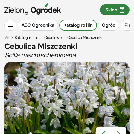
Sklep
ABC Ogrodnika
Katalog roślin
Ogród
Piel
>
Katalog roślin
>
Cebulowe
>
Cebulica Miszczenki
Cebulica Miszczenki
Scilla mischtschenkoana