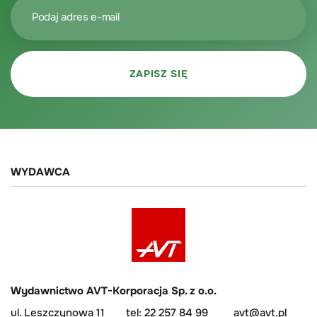
WYDAWCA
Wydawnictwo AVT-Korporacja Sp. z o.o.
ul. Leszczynowa 11
tel: 22 257 84 99
avt@avt.pl