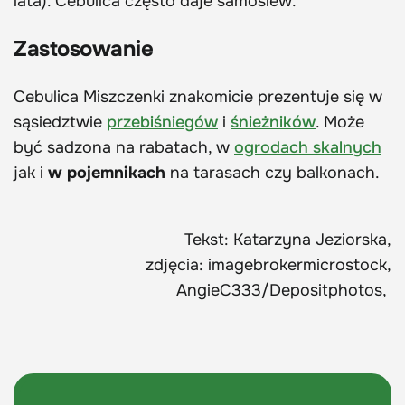
lata). Cebulica często daje samosiew.
Zastosowanie
Cebulica Miszczenki znakomicie prezentuje się w
sąsiedztwie
przebiśniegów
i
śnieżników
. Może
być sadzona na rabatach, w
ogrodach skalnych
jak i
w pojemnikach
na tarasach czy balkonach.
Tekst: Katarzyna Jeziorska,
zdjęcia: imagebrokermicrostock,
AngieC333/Depositphotos,