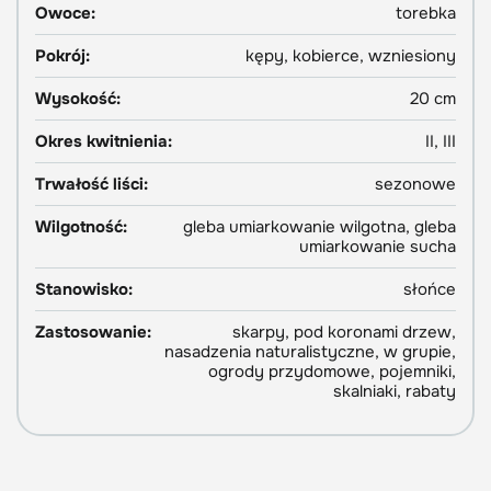
Owoce:
torebka
Pokrój:
kępy, kobierce, wzniesiony
Wysokość:
20 cm
Okres kwitnienia:
II, III
Trwałość liści:
sezonowe
Wilgotność:
gleba umiarkowanie wilgotna, gleba
umiarkowanie sucha
Stanowisko:
słońce
Zastosowanie:
skarpy, pod koronami drzew,
nasadzenia naturalistyczne, w grupie,
ogrody przydomowe, pojemniki,
skalniaki, rabaty