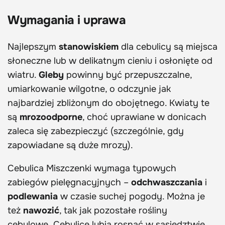
Wymagania i uprawa
Najlepszym
stanowiskiem
dla cebulicy są miejsca
słoneczne lub w delikatnym cieniu i osłonięte od
wiatru.
Gleby
powinny być przepuszczalne,
umiarkowanie wilgotne, o odczynie jak
najbardziej zbliżonym do obojętnego. Kwiaty te
są
mrozoodporne
, choć uprawiane w donicach
zaleca się zabezpieczyć (szczególnie, gdy
zapowiadane są duże mrozy).
Cebulica Miszczenki wymaga typowych
zabiegów pielęgnacyjnych –
odchwaszczania
i
podlewania
w czasie suchej pogody. Można je
też
nawozić
, tak jak pozostałe rośliny
cebulowe. Cebulice lubią rosnąć w sąsiedztwie