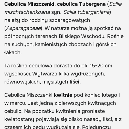
Cebulica Miszczenki
,
cebulica Tubergena
(
Scilla
mischtschenkoana
syn.
Scilla tubergeniana
)
należy do rodziny szparagowatych
(
Asparagaceae
). W naturze można ją spotkać na
północnych terenach Bliskiego Wschodu. Rośnie
na suchych, kamienistych zboczach i górskich
łąkach.
Ta roślina cebulowa dorasta do ok. 15-20 cm
wysokości. Wytwarza kilka wydłużonych,
równowąskich, mięsistych
liści
.
Cebulica Miszczenki
kwitnie
pod koniec lutego i
w marcu. Jest jedną z pierwszych kwitnących
cebulic. Na początku kwitnienia groniaste
kwiatostany pojawiają się blisko nasady liści, a z
czasem ich pędy wydłużają się. Pojedynczy