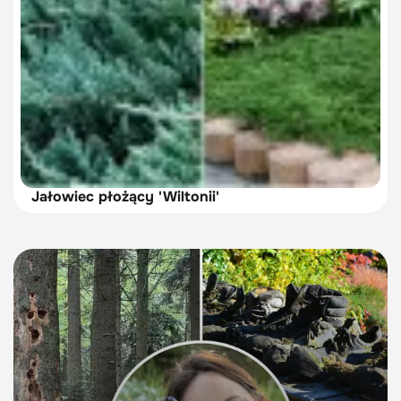
Jałowiec płożący 'Wiltonii'