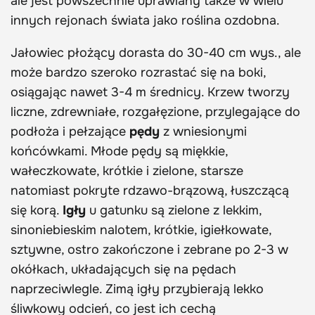
ale jest powszechnie uprawiany także w wielu
innych rejonach świata jako roślina ozdobna.
Jałowiec płożący dorasta do 30-40 cm wys., ale
może bardzo szeroko rozrastać się na boki,
osiągając nawet 3-4 m średnicy. Krzew tworzy
liczne, zdrewniałe, rozgałęzione, przylegające do
podłoża i pełzające
pędy
z wniesionymi
końcówkami. Młode pędy są miękkie,
wałeczkowate, krótkie i zielone, starsze
natomiast pokryte rdzawo-brązową, łuszczącą
się korą.
Igły
u gatunku są zielone z lekkim,
sinoniebieskim nalotem, krótkie, igiełkowate,
sztywne, ostro zakończone i zebrane po 2-3 w
okółkach, układających się na pędach
naprzeciwlegle. Zimą igły przybierają lekko
śliwkowy odcień, co jest ich cechą