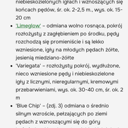
niebieskozielonych igłach i wznoszących się
końcach pędów, śr. ok. 2-2,5 m., wys. ok. 15-
20 cm
'Limeglow'
– odmiana wolno rosnąca, pokrój
rozłożysty z zagłębieniem po środku, pędy
rozchodzą się promieniście i są lekko
wzniesione, igły na młodych pędach żółte,
jesienią miedziano-żółte
'Variegata' – rozłożysty pokrój, wydłużone,
nieco wzniesione pędy i niebieskozielone
igły z licznymi, nieregularnymi, kremowymi
przebarwieniami, wys. ok. 30-40 cm, śr. ok. 2
m
'Blue Chip' – (zdj. 3) odmiana o średnio
silnym wzroście, pełzających po ziemi
pędach z wznoszącymi się do góry