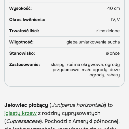
Wysokość:
40 cm
Okres kwitnienia:
IV, V
Trwałość liści:
zimozielone
Wilgotność:
gleba umiarkowanie sucha
Stanowisko:
słońce
Zastosowanie:
skarpy, roślina okrywowa, ogrody
przydomowe, małe ogrody, duże
ogrody, rabaty
Jałowiec płożący
(
Juniperus horizontalis
) to
iglasty krzew
z rodziny cyprysowatych
(
Cupressaceae
). Pochodzi z Ameryki północnej,