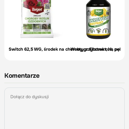
Switch 62,5 WG, środek na choroby grzybowe róż, pelargon
Wrotycz Ekstrakt, na pędraki
Komentarze