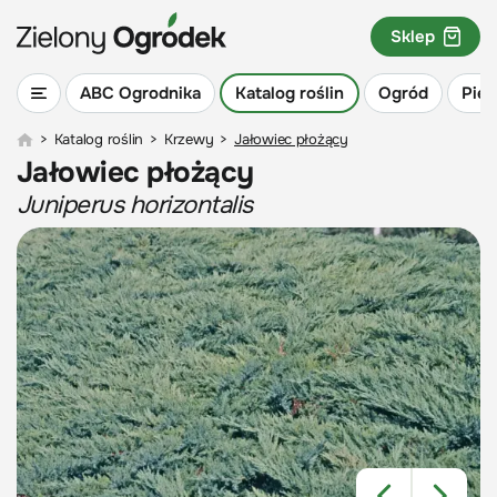
Sklep
ABC Ogrodnika
Katalog roślin
Ogród
Piel
>
Katalog roślin
>
Krzewy
>
Jałowiec płożący
Jałowiec płożący
Juniperus horizontalis