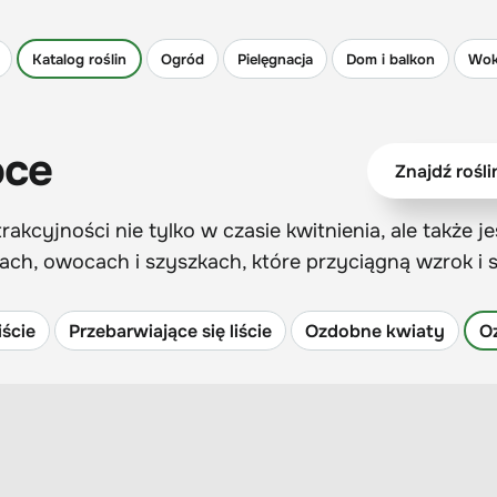
Katalog roślin
Ogród
Pielęgnacja
Dom i balkon
Wok
oce
cyjności nie tylko w czasie kwitnienia, ale także j
ach, owocach i szyszkach, które przyciągną wzrok i 
iście
Przebarwiające się liście
Ozdobne kwiaty
O