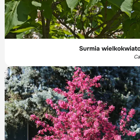
Surmia wielkokwiat
Ca