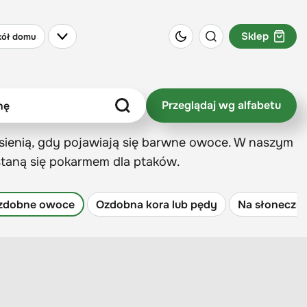
Sklep
ół domu
Przeglądaj wg alfabetu
esienią, gdy pojawiają się barwne owoce. W naszym
staną się pokarmem dla ptaków.
zdobne owoce
Ozdobna kora lub pędy
Na słoneczn