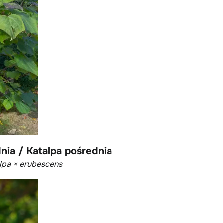
nia / Katalpa pośrednia
lpa × erubescens