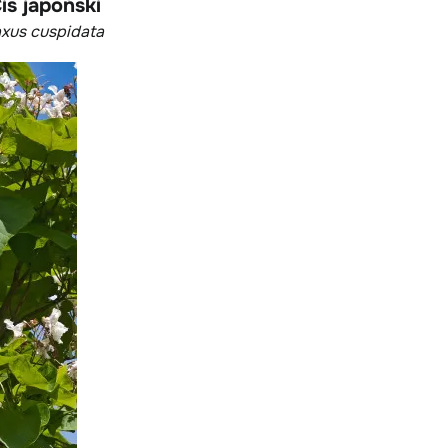
is japoński
xus cuspidata