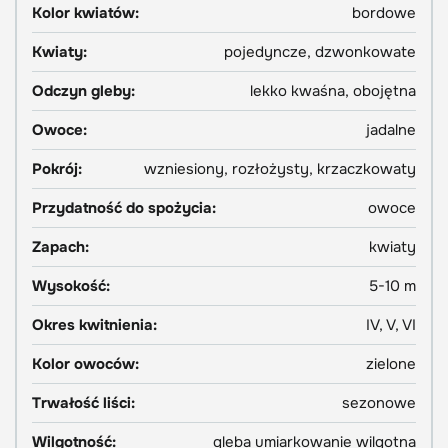
Kolor kwiatów:
bordowe
Kwiaty:
pojedyncze, dzwonkowate
Odczyn gleby:
lekko kwaśna, obojętna
Owoce:
jadalne
Pokrój:
wzniesiony, rozłożysty, krzaczkowaty
Przydatność do spożycia:
owoce
Zapach:
kwiaty
Wysokość:
5-10 m
Okres kwitnienia:
IV, V, VI
Kolor owoców:
zielone
Trwałość liści:
sezonowe
Wilgotność:
gleba umiarkowanie wilgotna