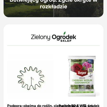
rozkładzie
Podpora-obejma do roślin, ciemnozielona – 10 szt.
Switch 62,5 WG, środek na c