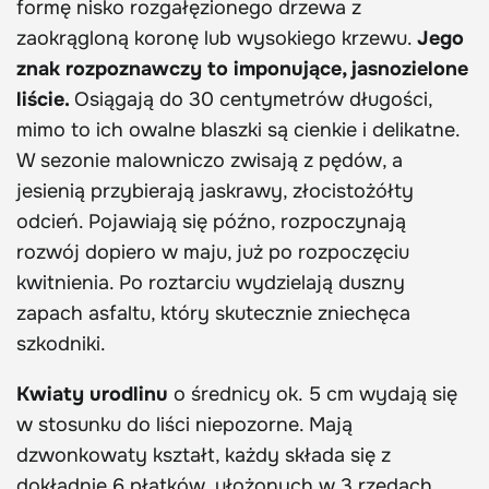
formę nisko rozgałęzionego drzewa z
zaokrągloną koronę lub wysokiego krzewu.
Jego
znak rozpoznawczy to
imponujące, jasnozielone
liście.
Osiągają do 30 centymetrów długości,
mimo to ich owalne blaszki są cienkie i delikatne.
W sezonie malowniczo zwisają z pędów, a
jesienią przybierają jaskrawy, złocistożółty
odcień. Pojawiają się późno, rozpoczynają
rozwój dopiero w maju, już po rozpoczęciu
kwitnienia. Po roztarciu wydzielają duszny
zapach asfaltu, który skutecznie zniechęca
szkodniki.
Kwiaty urodlinu
o średnicy ok. 5 cm wydają się
w stosunku do liści niepozorne. Mają
dzwonkowaty kształt, każdy składa się z
dokładnie 6 płatków, ułożonych w 3 rzędach.