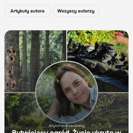
Artykuły autora
Wszyscy autorzy
Artykuł sponsorowany
Butwiejący ogród. Życie ukryte w