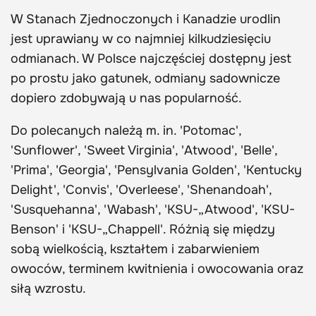
W Stanach Zjednoczonych i Kanadzie urodlin
jest uprawiany w co najmniej kilkudziesięciu
odmianach. W Polsce najczęściej dostępny jest
po prostu jako gatunek, odmiany sadownicze
dopiero zdobywają u nas popularność.
Do polecanych należą m. in. 'Potomac',
'Sunflower', 'Sweet Virginia', 'Atwood', 'Belle',
'Prima', 'Georgia', 'Pensylvania Golden', 'Kentucky
Delight', 'Convis', 'Overleese', 'Shenandoah',
'Susquehanna', 'Wabash', 'KSU-„Atwood', 'KSU-
Benson' i 'KSU-„Chappell'. Różnią się między
sobą wielkością, kształtem i zabarwieniem
owoców, terminem kwitnienia i owocowania oraz
siłą wzrostu.