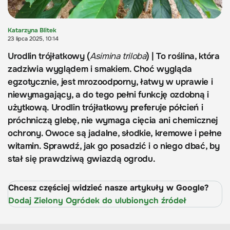
Katarzyna Blitek
23 lipca 2025, 10:14
Urodlin trójłatkowy (
Asimina triloba
) | To roślina, która
zadziwia wyglądem i smakiem. Choć wygląda
egzotycznie, jest mrozoodporny, łatwy w uprawie i
niewymagający, a do tego pełni funkcję ozdobną i
użytkową. Urodlin trójłatkowy preferuje półcień i
próchniczą glebę, nie wymaga cięcia ani chemicznej
ochrony. Owoce są jadalne, słodkie, kremowe i pełne
witamin. Sprawdź, jak go posadzić i o niego dbać, by
stał się prawdziwą gwiazdą ogrodu.
Chcesz częściej widzieć nasze artykuły w Google?
Dodaj Zielony Ogródek do ulubionych źródeł