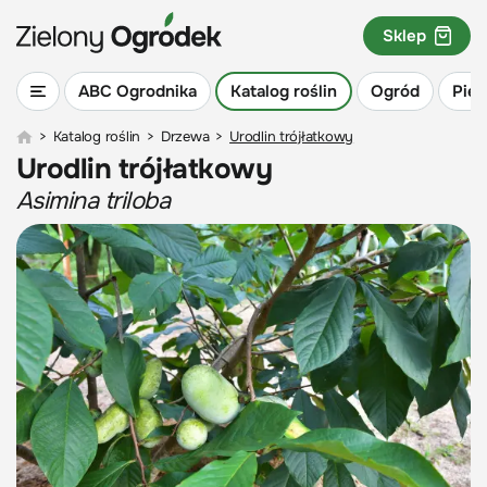
Sklep
ABC Ogrodnika
Katalog roślin
Ogród
Piel
>
Katalog roślin
>
Drzewa
>
Urodlin trójłatkowy
Urodlin trójłatkowy
Asimina triloba