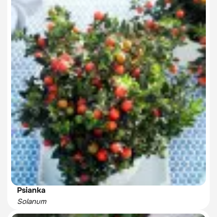
Psianka
Solanum