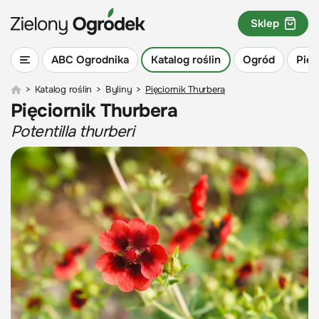
Sklep
ABC Ogrodnika
Katalog roślin
Ogród
Piel
>
Katalog roślin
>
Byliny
>
Pięciornik Thurbera
Pięciornik Thurbera
Potentilla thurberi