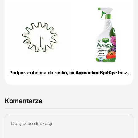
Podpora-obejma do roślin, ciemnozielona – 10 szt.
Agrocover Spray – mszyce, p
Komentarze