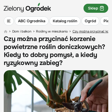
Sklep
ABC Ogrodnika
Katalog roślin
Ogród
Piel
>
Dom i balkon
>
Rośliny w mieszkaniu
>
Czy można przycinać korz
Czy można przycinać korzenie
powietrzne roślin doniczkowych?
Kiedy to dobry pomysł, a kiedy
ryzykowny zabieg?