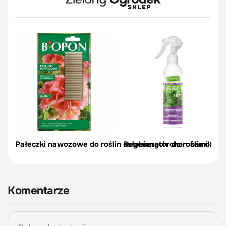
Pałeczki nawozowe do roślin osłabionych chorobami 20 s
Regenerator do roślin don
Komentarze