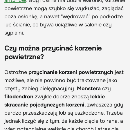
anturiów
. Gdy roślina ma dobre warunki, korzenie
powietrzne mogą szybko się wydłużać, zaglądać
poza osłonkę, a nawet "wędrować" po podłodze
lub ścianie, co bywa uciążliwe w salonie czy
sypialni.
Czy można przycinać korzenie
powietrzne?
Ostrożne
przycinanie korzeni powietrznych
jest
możliwe, ale nie powinno być traktowane jako
częsty zabieg pielęgnacyjny.
Monstera
czy
filodendron
zwykle dobrze znoszą
lekkie
skracanie pojedynczych korzeni
, zwłaszcza gdy
bardzo przeszkadzają lub są uszkodzone. Trzeba
jednak liczyć się z tym, że każde cięcie to rana, a
więc potencjalne wejście dla chorób i stres dla